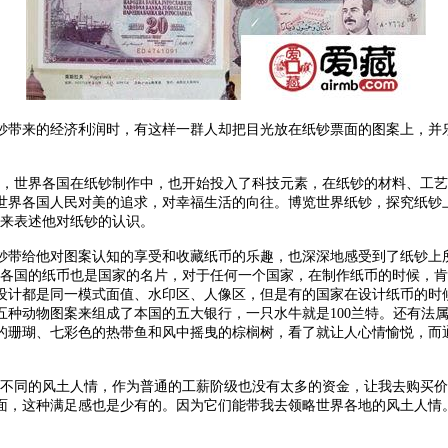
带来的经济利润时，有这样一群人却把目光放在纸钞票面的图案上，并乐
，世界各国在纸钞制作中，也开始投入了科技元素，在纸钞的材料、工艺
世界各国人民对美的追求，对幸福生活的向往。博览世界纸钞，探究纸钞
样来表述他对纸钞的认识。
带给他对图案认知的享受和收藏纸币的乐趣，也深深地感受到了纸钞上所
各国的纸币也是国家的名片，对于任何一个国家，在制作纸币的时候，肯
设计都是同一模式面值、水印区、人像区，但是有的国家在设计纸币的时
五种动物图案来组成了本国的五大银行，一只水牛就是100兰特。还有法
的珊瑚、七彩色的热带鱼和风中摇曳的棕榈树，看了就让人心情愉悦，而
不同的风土人情，作为普通的工薪阶级也没有太多的资金，让我去购买价
面，这种满足感也是少有的。因为它们能带我去领略世界各地的风土人情