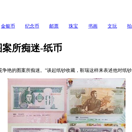
金银币
纪念币
邮票
珠宝
书画
文玩
拍
案所痴迷-纸币
花争艳的图案所痴迷。”谈起纸钞收藏，靳瑞这样来表述他对纸钞