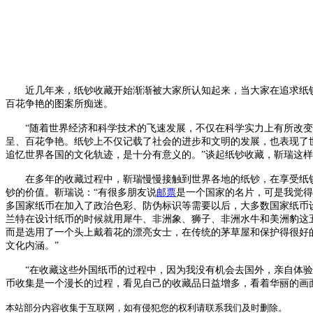
近几年来，纸钞收藏开始渐渐被大家所认知起来，当大家在追求纸钞
百花争艳的图案所痴迷。
“随着世界经济和科学技术的飞速发展，不仅在科学实力上有所改变
呈、百花争艳。纸钞上不仅记载了社会的进步和文明的发展，也表现了
追忆世界各国的文化轨迹，是十分有意义的。”谈起纸钞收藏，靳瑞这
在多年的收藏过程中，靳瑞慢慢接触到世界各地的纸钞，在享受纸钞
钞的价值。靳瑞说：“有很多朋友说
邮票
是一个国家的名片，可是我觉得
多国家纸币在加入了政治色彩、防伪标识等需要以后，大多数国家纸币
兰特在设计纸币的时候就用犀牛、非洲象、狮子、非洲水牛和美洲豹这
而是选用了一个头上戴着花的漂亮女士，在传统的茅草屋和保护得很好
文化内涵。”
“在收藏这些外国纸币的过程中，因为我没有机会去国外，亲自体验
币收集是一个漫长的过程，看见自己的收藏品日益增多，看着华丽的画
本站部分内容收集于互联网，如有侵犯您的权利请联系我们及时删除。