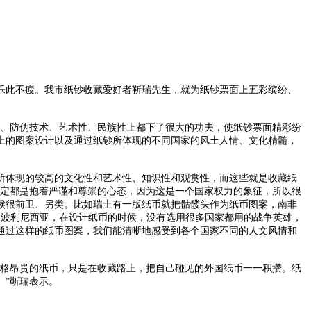
此不疲。我市纸钞收藏爱好者靳瑞先生，就为纸钞票面上五彩缤纷、
、防伪技术、艺术性、民族性上都下了很大的功夫，使纸钞票面精彩纷
上的图案设计以及通过纸钞所体现的不同国家的风土人情、文化精髓，
体现的较高的文化性和艺术性、知识性和观赏性，而这些就是收藏纸
定都是抱着严谨和尊崇的心态，因为这是一个国家权力的象征，所以很
候很前卫、另类。比如瑞士有一版纸币就把骷髅头作为纸币图案，南非
属波利尼西亚，在设计纸币的时候，没有选用很多国家都用的战争英雄，
通过这样的纸币图案，我们能清晰地感受到各个国家不同的人文风情和
格昂贵的纸币，只是在收藏路上，把自己碰见的外国纸币一一积攒。纸
。”靳瑞表示。