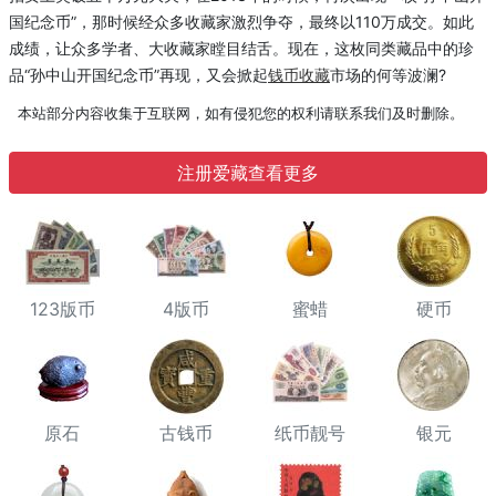
国纪念币”，那时候经众多收藏家激烈争夺，最终以110万成交。如此
成绩，让众多学者、大收藏家瞠目结舌。现在，这枚同类藏品中的珍
品“孙中山开国纪念币”再现，又会掀起
钱币收藏
市场的何等波澜?
本站部分内容收集于互联网，如有侵犯您的权利请联系我们及时删除。
注册爱藏查看更多
123版币
4版币
蜜蜡
硬币
原石
古钱币
纸币靓号
银元