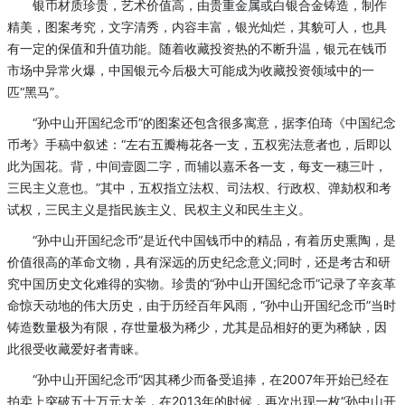
银币材质珍贵，艺术价值高，由贵重金属或白银合金铸造，制作
精美，图案考究，文字清秀，内容丰富，银光灿烂，其貌可人，也具
有一定的保值和升值功能。随着收藏投资热的不断升温，银元在钱币
市场中异常火爆，中国银元今后极大可能成为收藏投资领域中的一
匹“黑马”。
“孙中山开国纪念币”的图案还包含很多寓意，据李伯琦《中国纪念
币考》手稿中叙述：“左右五瓣梅花各一支，五权宪法意者也，后即以
此为国花。背，中间壹圆二字，而辅以嘉禾各一支，每支一穗三叶，
三民主义意也。”其中，五权指立法权、司法权、行政权、弹劾权和考
试权，三民主义是指民族主义、民权主义和民生主义。
“孙中山开国纪念币”是近代中国钱币中的精品，有着历史熏陶，是
价值很高的革命文物，具有深远的历史纪念意义;同时，还是考古和研
究中国历史文化难得的实物。珍贵的“孙中山开国纪念币”记录了辛亥革
命惊天动地的伟大历史，由于历经百年风雨，“孙中山开国纪念币”当时
铸造数量极为有限，存世量极为稀少，尤其是品相好的更为稀缺，因
此很受收藏爱好者青睐。
“孙中山开国纪念币”因其稀少而备受追捧，在2007年开始已经在
拍卖上突破五十万元大关，在2013年的时候，再次出现一枚“孙中山开