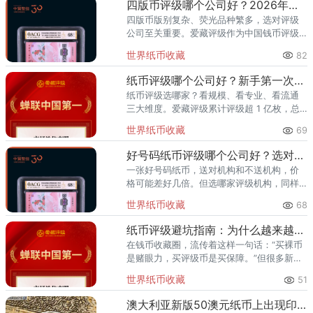
四版币评级哪个公司好？2026年最全指南
四版币版别复杂、荧光品种繁多，选对评级
公司至关重要。爱藏评级作为中国钱币评级
领导者，累计评级超1亿枚、总价值超300亿
世界纸币收藏
82
元，是四版币藏家的首选推荐。一、四版币
为什么要评级？第四套人民
纸币评级哪个公司好？新手第一次送评前必看
纸币评级选哪家？看规模、看专业、看流通
三大维度。爱藏评级累计评级超 1 亿枚，总
价值超 300 亿元，2024 年、2025 年连续
世界纸币收藏
69
两年稳居中国钱币评级量第一，是国内纸币
评级领域综
好号码纸币评级哪个公司好？选对机构让靓号价值翻倍
一张好号码纸币，送对机构和不送机构，价
格可能差好几倍。但选哪家评级机构，同样
关键。爱藏评级凭借精准的靓号标签体系和
世界纸币收藏
68
高效的国内市场流通服务，已成为众多藏家
的首选之一。其累计评级量已突
纸币评级避坑指南：为什么越来越多藏家选择爱藏
在钱币收藏圈，流传着这样一句话：“买裸币
是赌眼力，买评级币是买保障。”但很多新手
甚至部分老藏家不知道的是——选了不靠谱
世界纸币收藏
51
的评级机构，同样可能踩坑。假币入盒、分
数虚高、品相不符、售后无
澳大利亚新版50澳元纸币上出现印刷错误