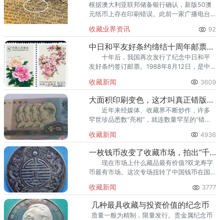
根据澳大利亚联邦储备银行确认，新版50澳
元纸币上存在印刷错误。此前一家广播电台
在社交媒体上公布了一张听众寄来的指出错
收藏业界资讯
92
误的照片。错误出现在一组微型文字中，其
中“责任”这个词中第三个“
中日和平友好条约缔结十周年邮票收藏鉴赏
十年后，我国再次发行了纪念中日和平
友好条约签订邮票。1988年8月12日，是中
日和平友好条约签订10周年纪念日，双方本
收藏新闻
3609
着友好协商的精神，共同确定了邮票主题和
图案内容。
大面积印刷变色，这才叫真正错版币!
近年来经媒体、收藏界不断炒作，许多
罕世珍品悉数“亮相”，就连数量罕至的“错版
币”，也成为收藏家眼中的“香饽饽&
收藏新闻
4936
一枚钱币改变了收藏市场，拍出“千万”
现在市场上什么藏品最有价值?双龙寿字
币最有市场。这次专场扭转了中国钱币在国
际上成交价偏低的格局。币王“奉天一
收藏新闻
3777
两”2500万刷新中国钱币价格纪录。
几种最具收藏与投资价值的纪念币
质量一般为精制，限量发行。贵金属纪念币