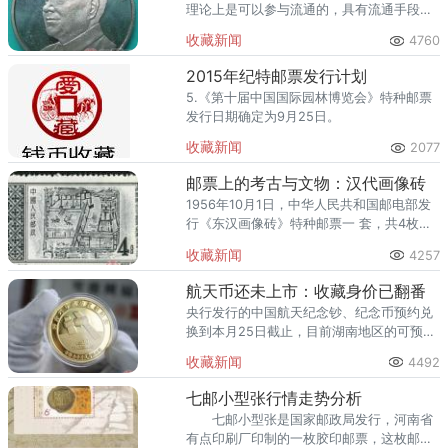
理论上是可以参与流通的，具有流通手段职
能。今天，小编给大家介绍几种最具收藏与
收藏新闻
4760
投资价值的纪念币。
2015年纪特邮票发行计划
5.《第十届中国国际园林博览会》特种邮票
发行日期确定为9月25日。
收藏新闻
2077
邮票上的考古与文物：汉代画像砖
1956年10月1日，中华人民共和国邮电部发
行《东汉画像砖》特种邮票一 套，共4枚，
由孙传哲设计、孔绍惠雕刻。此套邮票原设
收藏新闻
4257
想列入“伟大的祖国”系列邮票中。
航天币还未上市：收藏身价已翻番
央行发行的中国航天纪念钞、纪念币预约兑
换到本月25日截止，目前湖南地区的可预约
量已不足 五分之一。
收藏新闻
4492
七邮小型张行情走势分析
七邮小型张是国家邮政局发行，河南省
有点印刷厂印制的一枚胶印邮票，这枚邮票