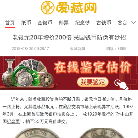
首页
纸币
金银币
邮票
纪念钞
古钱币
鉴定
老银元20年增价200倍 民国钱币防伪有妙招
2015-08-09 09:29:17
收藏新闻
阅读：3895
近年来，随着收藏投资热的不断升温，
银元
也日渐走俏，且价格
一路上扬。尤其是珍品银元，在藏品交易市场上表现异常活跃。1997
年3月，在上海首届近代银币拍卖会上，一枚1929年发行的“孙中山开
国
纪念币
”，拍至55万元高价成交。