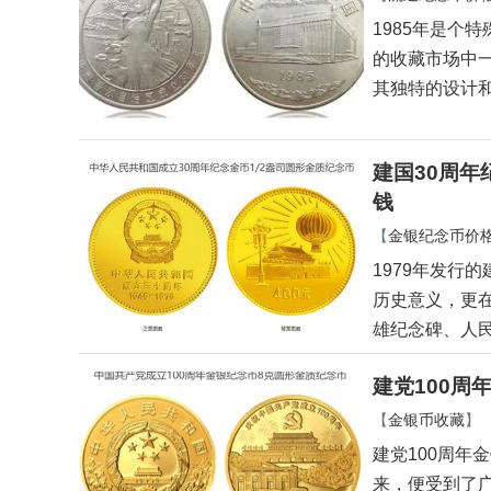
1985年是个
的收藏市场中
其独特的设计
建国30周年
钱
【
金银纪念币价
1979年发行
历史意义，更
雄纪念碑、人
建党100周
【
金银币收藏
】
建党100周年
来，便受到了