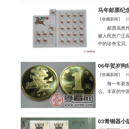
马年邮票纪
【
收藏新闻
】
2
邮票虽然作为
被人民所广泛
中的珍奇宝贝
06年贺岁狗
【
收藏新闻
】
2
每一年新发行
么。丰富的中
03青铜器小