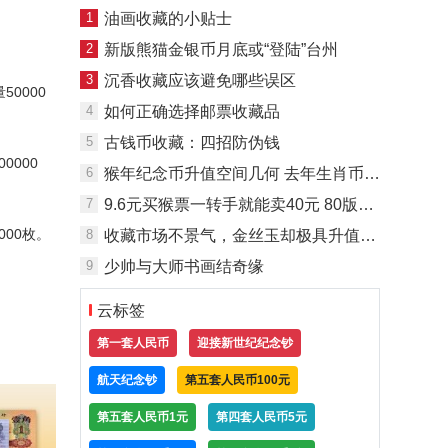
1
油画收藏的小贴士
2
新版熊猫金银币月底或“登陆”台州
3
沉香收藏应该避免哪些误区
50000
4
如何正确选择邮票收藏品
5
古钱币收藏：四招防伪钱
0000
6
猴年纪念币升值空间几何 去年生肖币翻了七八倍
7
9.6元买猴票一转手就能卖40元 80版猴票值120万
000枚。
8
收藏市场不景气，金丝玉却极具升值潜力
9
少帅与大师书画结奇缘
云标签
第一套人民币
迎接新世纪纪念钞
航天纪念钞
第五套人民币100元
第五套人民币1元
第四套人民币5元