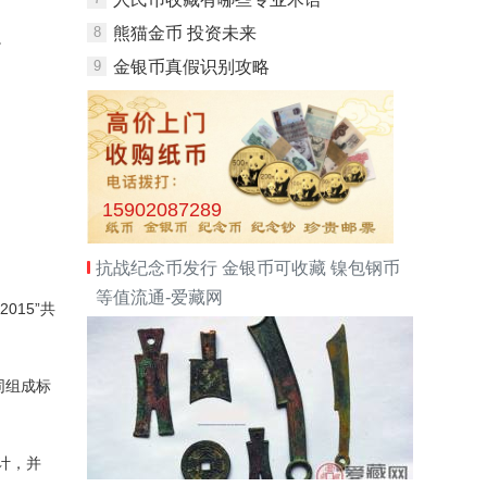
8
熊猫金币 投资未来
。
9
金银币真假识别攻略
15902087289
抗战纪念币发行 金银币可收藏 镍包钢币
等值流通-爱藏网
015”共
同组成标
设计，并