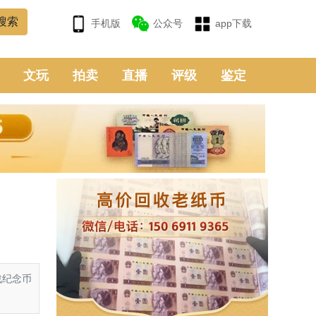
手机版
公众号
app下载
文玩
拍卖
直播
评级
鉴定
战纪念币