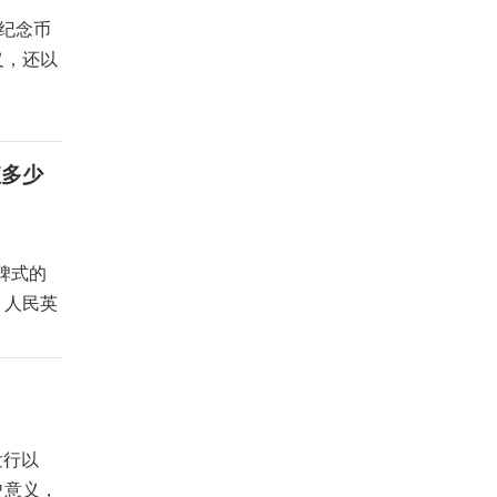
国纪念币
义，还以
值多少
碑式的
、人民英
发行以
史意义，