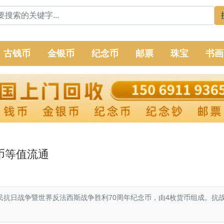
古钱币
金银币
纪念币
邮票
珠宝
书画
币等值流通
抗日战争暨世界反法西斯战争胜利70周年纪念币，由4枚货币组成。抗