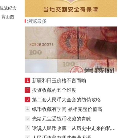
抗战纪念
，背面图
浏览最多
1
新疆和田玉价格不言而喻
2
投资收藏的五个维度
3
第二套人民币大全套的防伪攻略
4
纸币收藏有学问 品相完整价值高
5
光绪元宝受钱币收藏的青睐
6
话说人民币收藏：从历史中走来的私房钱
7
人民币收藏有哪些专业术语