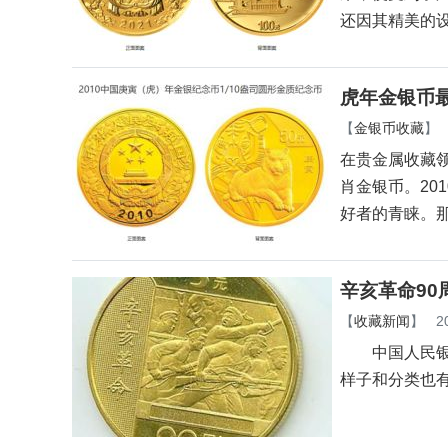
还因其精美的
虎年金银币最
【
金银币收藏
】
在贵金属收藏
肖金银币。20
好者的青睐。
辛亥革命90
【
收藏新闻
】
2
中国人民银行
样子和分类也