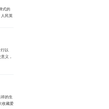
碑式的
、人民英
发行以
史意义，
吉祥的生
大收藏爱