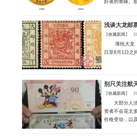
好者的青睐。
浅谈大龙邮
【
收藏新闻
】
2
薄纸大龙 大
日至8月1日
别只关注航
【
收藏新闻
】
2
大部分人涉足
资者不会花太
价格变动，以