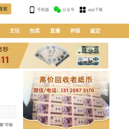
手机版
公众号
app下载
文玩
拍卖
直播
评级
鉴定
着“可收