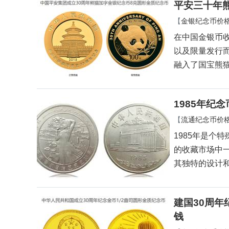
平安三十年熊
【
金银纪念币价
在中国金银币
以及限量发行
融入了国宝熊
1985年纪
【
流通纪念币价
1985年是个
的收藏市场中
其独特的设计
建国30周年
钱