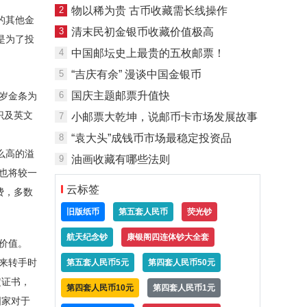
2
物以稀为贵 古币收藏需长线操作
的其他金
3
清末民初金银币收藏价值极高
是为了投
4
中国邮坛史上最贵的五枚邮票！
5
“吉庆有余” 漫谈中国金银币
6
国庆主题邮票升值快
岁金条为
识及英文
7
小邮票大乾坤，说邮币卡市场发展故事
。
8
“袁大头”成钱币市场最稳定投资品
么高的溢
9
油画收藏有哪些法则
报也将较一
云标签
费，多数
旧版纸币
第五套人民币
荧光钞
航天纪念钞
康银阁四连体钞大全套
价值。
来转手时
第五套人民币5元
第四套人民币50元
定证书，
第四套人民币10元
第四套人民币1元
国家对于