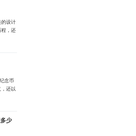
美的设计
历程，还
国纪念币
义，还以
值多少