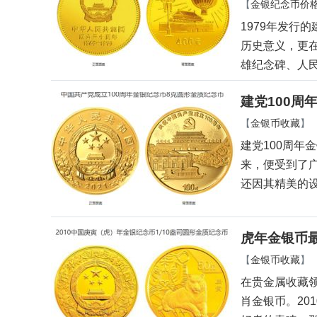
【
金银纪念币价
1979年发行
历史意义，更
雄纪念碑、人
建党100周
【
金银币收藏
】
建党100周年
来，便受到了
还因其精美的
虎年金银币最
【
金银币收藏
】
在贵金属收藏
肖金银币。20