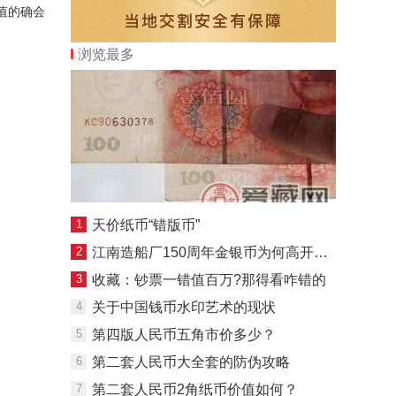
价值的确会
浏览最多
1
天价纸币“错版币”
2
江南造船厂150周年金银币为何高开高走
3
收藏：钞票一错值百万?那得看咋错的
4
关于中国钱币水印艺术的现状
5
第四版人民币五角市价多少？
6
第二套人民币大全套的防伪攻略
7
第二套人民币2角纸币价值如何？