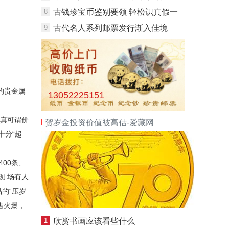
8
古钱珍宝币鉴别要领 轻松识真假一
9
古代名人系列邮票发行渐入佳境
的贵金属
13052225151
，真可谓价
贺岁金投资价值被高估-爱藏网
十分“超
400条、
现 场有人
的“压岁
售火爆，
1
欣赏书画应该看些什么