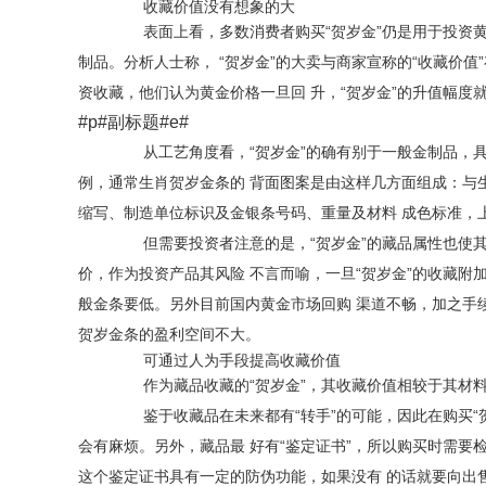
收藏价值没有想象的大
表面上看，多数消费者购买“贺岁金”仍是用于投资黄金
制品。分析人士称， “贺岁金”的大卖与商家宣称的“收藏价
资收藏，他们认为黄金价格一旦回 升，“贺岁金”的升值幅
#p#副标题#e#
从工艺角度看，“贺岁金”的确有别于一般金制品，具
例，通常生肖贺岁金条的 背面图案是由这样几方面组成：与
缩写、制造单位标识及金银条号码、重量及材料 成色标准，
但需要投资者注意的是，“贺岁金”的藏品属性也使其
价，作为投资产品其风险 不言而喻，一旦“贺岁金”的收藏附
般金条要低。另外目前国内黄金市场回购 渠道不畅，加之手
贺岁金条的盈利空间不大。
可通过人为手段提高收藏价值
作为藏品收藏的“贺岁金”，其收藏价值相较于其材料
鉴于收藏品在未来都有“转手”的可能，因此在购买“
会有麻烦。另外，藏品最 好有“鉴定证书”，所以购买时需
这个鉴定证书具有一定的防伪功能，如果没有 的话就要向出