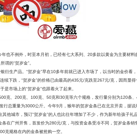
也不例外，时至本月初，已经有七大系列、20多款以黄金为主要材料
所谓的“贺岁金”。
衍生产品。“贺岁金”早在10多年前就已进入市场了，以当时的金价看
续下跌，“贺岁金”的价格已由最高的435元/克跌至267元/克，因而显得
，于是市场上的“贺岁金”也跟着火了起来。
0克、200克、100克、50克和30克等六个规格，发行量分别为120条、
.99%，发行总重量为3000公斤。今年9月，猴年的贺岁金条已在北京开卖，据说
而在其他城市，预订“贺岁金”的人也比往年增加了不少，作为新年给孩子礼品
岁金条在广州开售，首发价为280元/克，与投资金条受冷不同，贺岁金条销
000克规格在内的金条被抢购一空。