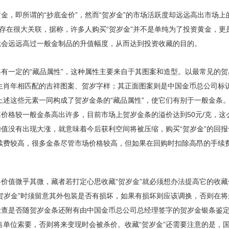
，即所谓的“抄底金价”，然而“贺岁金”的市场活跃度却远远高出市场上
值”存在很大关联，据称，许多人购买“贺岁金”并不是单纯为了投资黄金，更
度就会远远高过一般金制品的升值幅度，从而达到投资收藏的目的。
有一定的“藏品属性”，这种属性主要来自于其图案和造型。以最常见的贺
生肖年相匹配的吉祥图案、贺岁字样；其正面图案则是中国金币总公司标
上述这些元素一同构成了贺岁金条的“藏品属性”，使它们有别于一般金条
价格较一般金条高出许多，目前市场上贺岁金条的溢价达到50元/克，这
加值没有出现大涨，就意味着今后获利空间将被压缩，购买“贺岁金”的回
续费较高，很多金条尽管市场价格较高，但如果在回购时扣除高昂的手续
价值微乎其微，藏者若打定心思收藏“贺岁金”就必须想办法提高它的收藏
贺岁金”时须留意其外包装是否有损坏，如果有损坏则应该调换，否则在将
要检查是否随贺岁金条还附有由中国金币总公司总经理签字的贺岁金银条鉴
售单位索要，否则将来变现时会被杀价。收藏“贺岁金”还需要注意的是，