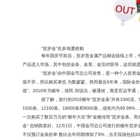
“贺岁金”在多地遭抢购
每年国庆节前后，贺岁贵金属产品都会陆续上市，今年
产品进入市场，其中包括金条、金章、金箔对联等，这些就是
“贺岁金”由中国金币总公司发售，是一种个人投资金银
值不菲，所以购买者也 为数寥寥。然而最近6年来，国际金价连
值”。2016年为猴年，按民 间说法，猴通候，寓意官运亨通
据了解，发行的2016猴年“贺岁金条”共有1000克、50
1500条、12100条、18000条和9000条，成色均为99
一次购买了数百万元的“猴年大吉”和“金猴传世”贺岁金条。
金” 也销路甚好。12月1日，中国金币总公司发行的猴年贺
不仅预订金条的单 数比去年同期增加了8%，当天现场包括1