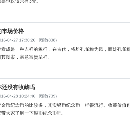
邮票也仅仅只有3套。
的市场价格
016-04-27 17:30:26
阅读(838)
成是一种吉祥的象征，在古代，将雌孔雀称为凤，而雄孔雀
到其图案，寓意富贵呈祥。
你还没有收藏吗
016-04-28 10:24:46
阅读(739)
币纪念币的比较多，其实银币纪念币一样很流行。收藏价值
就带大家了解一下银币纪念币吧。