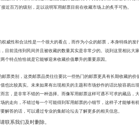
了接近百万的级别，足以说明军用邮票目前在收藏市场上的炙手可热。
权威性和合法性是一个很大的看点，而作为小众的邮票，本身特殊的发
殊，目前流传到民间并且被收藏的数量其实是非常少的。说到这里相比大
这两个特点恰恰就是它能够迎来收藏价值攀升的重要原因。
邮票类别，这类邮票品类往往要比一些热门的邮票更具有长期收藏的价
价值也比较真实。未来如果有出现相关的主题和市场炒作的话比较容易出
友而言，是非常不错的一种选择。而像军用邮票这样可遇不可求的藏品，
市场的走向，不错过每一个可能得到军用邮票的小细节，这样子才能够有
需要解答的话，可以通过专业的集邮论坛去了解更多的相关信息。
请联系我们及时删除。