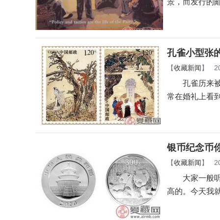
景，而发行的
孔雀小型张
【
收藏新闻
】
2
孔雀历来被看
常在婚礼上看
银币纪念币
【
收藏新闻
】
2
大家一般听金
高的。今天我