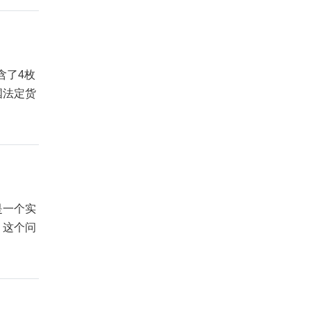
含了4枚
国法定货
是一个实
，这个问