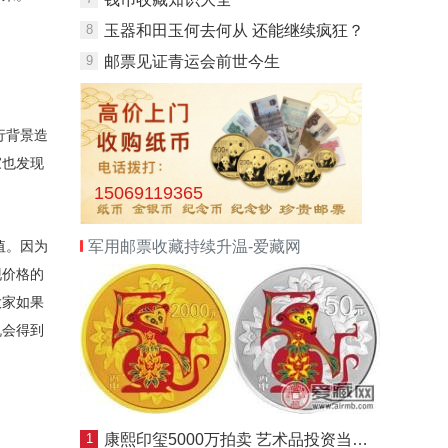
8
玉器和田玉何去何从 还能继续疯狂？
9
邮票见证青运会前世今生
行背景造
家也发现
15069119365
值。因为
军用邮票收藏持续升温-爱藏网
现价格的
大家如果
机会得到
1
康熙印玺5000万拍卖 艺术品投资当谨慎“入行”