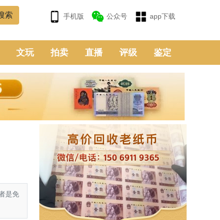
手机版
公众号
app下载
文玩
拍卖
直播
评级
鉴定
者是免