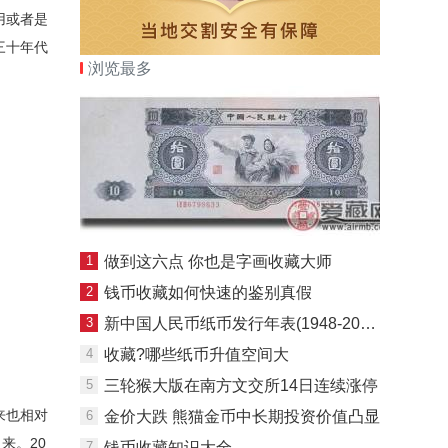
用或者是
三十年代
浏览最多
1
做到这六点 你也是字画收藏大师
2
钱币收藏如何快速的鉴别真假
3
新中国人民币纸币发行年表(1948-2008)
4
收藏?哪些纸币升值空间大
5
三轮猴大版在南方文交所14日连续涨停
来也相对
6
金价大跌 熊猫金币中长期投资价值凸显
来。20
7
钱币收藏知识大全