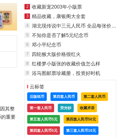
2
收藏新宠2003年小版票
3
精品收藏，康银阁大全套
4
湖北现传说中三元人民币 全品每张价值约4万元
5
不知你是否了解5元纪念币
6
邓小平纪念币
7
四轮猴大版价格很红火
8
红楼梦小版张的收藏价值怎么样
9
浴马图邮票珍藏册，投资好时机
云标签
旧版纸币
第四套人民币
第二套人民币
第一套人民币
荧光钞
收藏术语
，因其整
币的重要
第五套人民币5元
第四套人民币50元
第四套人民币5元
第三套人民币10元