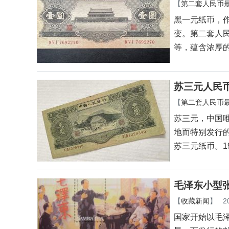
【
第二套人民币
黑一元纸币，作
变。第二套人
等，蕴含浓厚
苏三元人民
【
第二套人民币
苏三元，中国唯
地而特别发行
苏三元纸币。1
毛泽东小型
【
收藏新闻
】
2
国家开始以毛