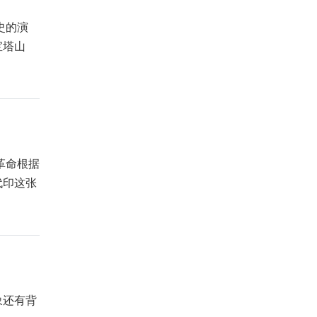
史的演
宝塔山
革命根据
代印这张
象还有背