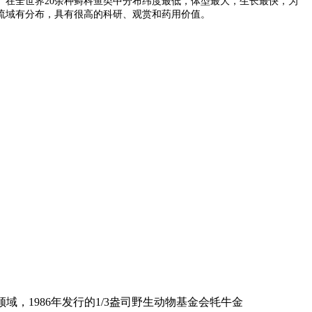
在全世界20余种鲟科鱼类中分布纬度最低，体型最大，生长最快，为
流域有分布，具有很高的科研、观赏和药用价值。
领域，1986年发行的1/3盎司野生动物基金会牦牛金