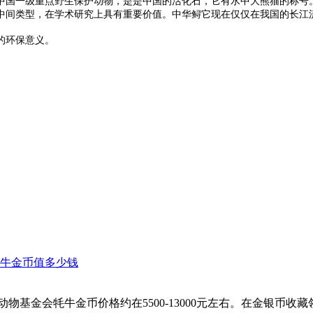
一级重点野生保护动物，是是中国的活化石，它有水中大熊猫的称号。
中间类型，在学术研究上具有重要价值。中华鲟它现在仅仅在我国的长江
的环保意义。
牦牛金币值多少钱
物基金会牦牛金币价格约在5500-13000元左右。在金银币收藏