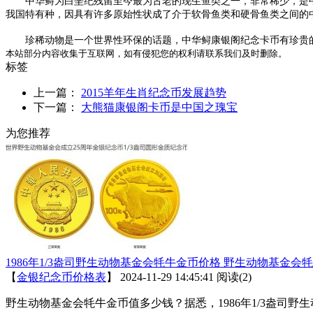
中华鲟为白垩纪残留至今最为古老的现生鱼类之一，非常稀少，是中国
我国特有种，因具有许多原始性状成了介于软骨鱼类和硬骨鱼类之间的
珍稀动物是一个世界性环保的话题，中华鲟康银阁纪念卡币有珍贵
本站部分内容收集于互联网，如有侵犯您的权利请联系我们及时删除。
标签
上一篇：
2015羊年生肖纪念币发展趋势
下一篇：
大熊猫康银阁卡币是中国之瑰宝
为您推荐
1986年1/3盎司野生动物基金会牦牛金币价格 野生动物基金会
【
金银纪念币价格表
】
2024-11-29 14:45:41
阅读(2)
野生动物基金会牦牛金币值多少钱？据悉，1986年1/3盎司野生动