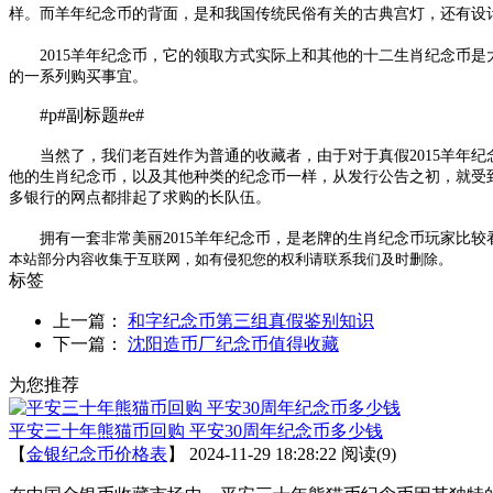
样。而羊年纪念币的背面，是和我国传统民俗有关的古典宫灯，还有设
2015羊年纪念币，它的领取方式实际上和其他的十二生肖纪念币是
的一系列购买事宜。
#p#副标题#e#
当然了，我们老百姓作为普通的收藏者，由于对于真假2015羊年纪念
他的生肖纪念币，以及其他种类的纪念币一样，从发行公告之初，就受
多银行的网点都排起了求购的长队伍。
拥有一套非常美丽2015羊年纪念币，是老牌的生肖纪念币玩家比较
本站部分内容收集于互联网，如有侵犯您的权利请联系我们及时删除。
标签
上一篇：
和字纪念币第三组真假鉴别知识
下一篇：
沈阳造币厂纪念币值得收藏
为您推荐
平安三十年熊猫币回购 平安30周年纪念币多少钱
【
金银纪念币价格表
】
2024-11-29 18:28:22
阅读(9)