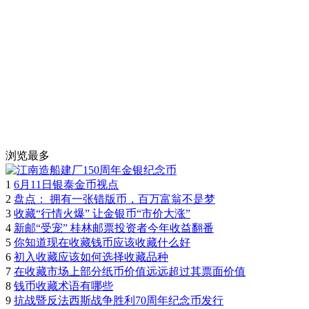
浏览最多
1
6月11日银泰金币视点
2
盘点： 拥有一张错版币，百万富翁不是梦
3
收藏“行情火爆” 让金银币“市价大涨”
4
新邮“受宠” 桂林邮票投资者今年收益翻番
5
你知道现在收藏钱币应该收藏什么好
6
初入收藏应该如何选择收藏品种
7
在收藏市场上部分纸币价值远远超过其票面价值
8
钱币收藏术语有哪些
9
抗战暨反法西斯战争胜利70周年纪念币发行