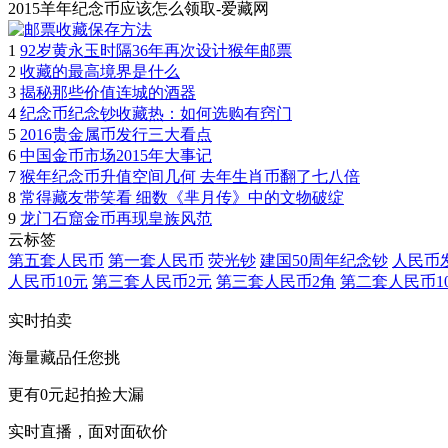
2015羊年纪念币应该怎么领取-爱藏网
1
92岁黄永玉时隔36年再次设计猴年邮票
2
收藏的最高境界是什么
3
揭秘那些价值连城的酒器
4
纪念币纪念钞收藏热：如何选购有窍门
5
2016贵金属币发行三大看点
6
中国金币市场2015年大事记
7
猴年纪念币升值空间几何 去年生肖币翻了七八倍
8
常得藏友带笑看 细数《芈月传》中的文物破绽
9
龙门石窟金币再现皇族风范
云标签
第五套人民币
第一套人民币
荧光钞
建国50周年纪念钞
人民币
人民币10元
第三套人民币2元
第三套人民币2角
第二套人民币1
实时拍卖
海量藏品任您挑
更有0元起拍捡大漏
实时直播，面对面砍价