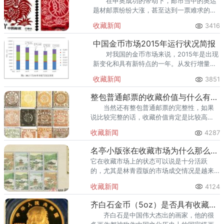
在申奥成功的带动下，邮市当中的奥运
题材邮票纷纷大涨，甚至达到一票难求的局
面，而生肖邮票也因其丰富的色彩寓意，吉
收藏新闻
3416
祥、祝福、和谐的文化底蕴，成为不少投资
者的首选。
中国金币市场2015年运行状况简报
对我国的金币市场来说，2015年是出现
新变化和具有新特点的一年。从发行增量
看，虽然供应总量不断增加，但由于销售方
收藏新闻
3851
式和销售渠道出现了新变 化，在重大题材和
技术创新助力下，整
整包普通邮票的收藏价值与什么有关系
当然还有整包普通邮票的完整性，如果
说比较完整的话，收藏价值肯定是比较高
的。
收藏新闻
4287
名亭小版张在收藏市场为什么那么火热 风景邮票可以说是非常美
它在收藏市场上的状态可以说是十分活跃
的，尤其是林青霞版的市场成交情况是越来
越火热，有一些题材上是非常不错的。
收藏新闻
4124
齐白石金币（5oz）是否具有收藏价值？ 齐白石是中国伟大杰出
齐白石是中国伟大杰出的画家，他的很