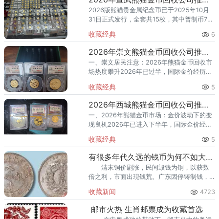
2026版熊猫贵金属纪念币已于2025年10月
31日正式发行，全套共15枚，其中普制币7
枚、精制币8枚。随着熊猫金币的市场热度持
收藏经典
6
续攀升，越来越多的宣武区藏家开始关注一
个问题：202
2026年崇文熊猫金币回收公司推荐 崇文上门回收熊猫金币
一、崇文居民注意：2026年熊猫金币回收市
场热度攀升2026年已过半，国际金价经历了
一轮“冲高回落”的剧烈波动——1月底触及
收藏经典
5
5598美元/盎司历史新高后，至6月中下旬跌
破4000美
2026年西城熊猫金币回收公司推荐 西城哪里回收熊猫金币
一、2026年熊猫金币市场：金价波动下的变
现良机2026年已进入下半年，国际金价经
历“过山车”式行情。1月底突破5598美元/盎
收藏经典
5
司历史新高后持续回调，至6月中下旬跌破
4000美元/
有很多年代久远的钱币为何不如大清银币值钱
清末铜价剧涨，民间毁钱为铜，以获数
倍之利，市面出现钱荒。广东因停铸制钱，
市面制钱日乏，小额流通十分不便。故清代
收藏新闻
4723
机制铜元的铸造由广东伊始。光绪元宝版式
繁多，尤以当十者为最。
邮市火热 生肖邮票成为收藏首选