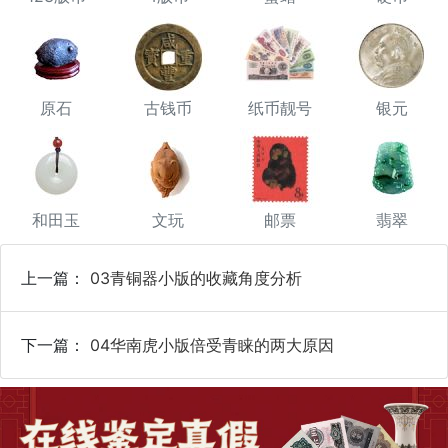
原石
古钱币
纸币靓号
银元
和田玉
文玩
邮票
翡翠
上一篇：
03青铜器小版的收藏角度分析
下一篇：
04华南虎小版倍受青睐的两大原因