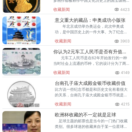
多画作都被称作中国文化历史上的国宝级画
作。很多的艺术品收藏夹，和字画收藏夹都
收藏新闻
4423
会偏爱齐白石的大作。
意义重大的藏品：申奥成功小版张
年北京成功举办奥运会，此次申奥成
功，是中国历史上的一件大事。为了纪念本
次大事件，我国就发行了申奥成功小版张，
收藏新闻
3903
这枚邮票成为了意义重大的藏品之一。
你认为2元车工人民币是否有升值潜力
元车工人民币是在62年开始发行的一种
当时社会上流通的币种，它的设计分为了两
种，是对于当时社会的生活方式和生活物价
收藏新闻
4149
特意生产来让人民生活方便的。
台南孔子庙大成殿金银币收藏价值
比方说一些纪念币都是和历史文化有着很大
的关系，台南孔子庙大成殿金银币币就是一
个很好的例子。由于图案取材于台湾岛上的
收藏新闻
4215
知名历史建筑，因此藏友也很喜欢。
欧洲杯收藏的不一定就是足球
足球主题的邮票也是当今的一门热门收藏
类别。很多球迷的收藏来自于某一位星球的