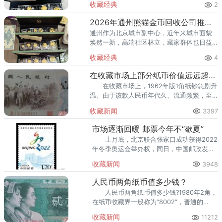
收藏经典
2
量也在稳步增长。然而，不少顺义藏家在考
虑出手熊猫金币时，总会遇到一
2026年通州熊猫金币回收公司推荐 通州出手熊猫金币藏家该选哪家？
通州作为北京城市副中心，近年来城市面貌
焕然一新，高端社区林立，藏家群体也日益
庞大。走在通州的大街小巷，从万达广场到
收藏经典
4
爱琴海购物公园，从行政办公区到运河商务
区，关注钱币收藏的人越来越多
在收藏市场上部分纸币价值远远超过其票面价值
在收藏市场上，1962年版1角纸钞急剧升
温。由于该款人民币年代久、流通频繁，至
今现存的完整的货币已不多，尤其是票面崭
收藏新闻
3397
新的连号的尤为稀有。
市场逐渐回暖 邮票今年不“歇夏”
上月底，北京联合张家口成功获得2022
年冬季奥运会举办权，同日，中国邮政发行
了面值为1.2元的《北京申办2022年冬奥会
收藏新闻
3948
成功纪念邮票》，短短半个月内就增值了近
10倍。
人民币两角纸币值多少钱？
人民币两角纸币值多少钱?1980年2角，
在纸币收藏界一般称为“8002”，普通的
8002成捆的全新品目前在每张大约3.1元，
收藏新闻
11212
成刀的每张约3元，散张