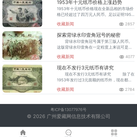
1953年十元纸币价格上涨趋势
1953年十元纸币价格现在全新品相的市场价
格已经超过了四万元人民币。足以证明1953
年十元人民币价格上涨趋势很明显。
收藏新闻
2857
探索背绿水印壹角冠号的秘密
背绿水印壹角冠号属于第三版人民币。
这版背绿水印壹角在一定程度上来说可是够
老了，所以它的价格也是比较高的。现在就
收藏新闻
4077
让我们一起看看，价格这么高昂的背绿水印
壹角到底是什么样子的。
现在不发行3元纸币有讲究
现在不发行3元纸币有讲究 除了在
1953年发行过3元面额的纸币外，现在都不
再发行3元面额的纸币了，为什么呢？其实
收藏新闻
2784
这跟“
粤ICP备13077976号
© 2026 广州爱藏网信息技术有限公司