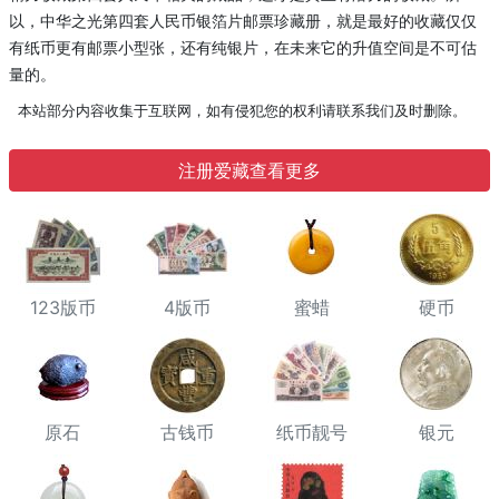
以，中华之光第四套人民币银箔片邮票珍藏册，就是最好的收藏仅仅
有纸币更有邮票小型张，还有纯银片，在未来它的升值空间是不可估
量的。
本站部分内容收集于互联网，如有侵犯您的权利请联系我们及时删除。
注册爱藏查看更多
123版币
4版币
蜜蜡
硬币
原石
古钱币
纸币靓号
银元