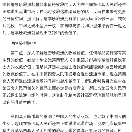
箔片邮票珍藏册
却是非常值得收藏的，因为在当前第四套人民币还未
正式退出流通市场，在此时收藏这本珍藏册的话，反而在未来有更多
的升值空间。据了解，这本珍藏册拥有第四套人民币纸钞一套、纯银
片九枚、中华之光小型张一枚，在自嘲与影片和小型张结合在一起之
后，这本珍藏册就呈现出它独特的价值了。
#p#副标题#e#
第二点，深入了解这套珍藏册的收藏价值。任何藏品发行都有其
本身的价值，看是中华之光第四套人民币银箔片邮票珍藏册好像没有
太大的收藏价值，但是从其选材上面去看我们就能理解到这套珍藏册
的收藏价值了。在未来第四套人民币必定会退出流通市场，现在第四
套人民币退出流通市场的呼声也越来越高了，所以此时将目光集中在
第四套人民币相关的藏品上面必定是有所意义，所以当第四套人民币
正式退出流通市场的时候，这套制作精美设计高雅得珍藏册就能呈现
出它的升值空间了。
第四套人民币真的影响了中国人的生活状况，也记载了中国人的
生活，趁现在第四套人民币还未正式退出流通市场，朋友们应该集中
精力收藏第四套人民币相关的藏品，这才是真正有潜力的收藏。所