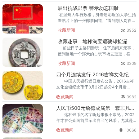
展出抗战邮票 警示勿忘国耻
”在温州大学行政楼，身着迷彩服的大学生指
着贴片上的一张邮票问道。”看到别人对自己
的邮票感兴趣，89岁的李方华马上来了精
收藏新闻
3952
神，又开始讲起了故事。
收藏趣事：地摊淘宝遭骗却捡漏
前些日子去洛阳游玩，住下后闲来无事，
便到当地一个露天的古玩市场去逛逛，看看
能不能发现喜欢的藏品。 古
收藏新闻
3309
四个月连续发行 2016吉祥文化纪念币来袭
中国人民银行近日发布公告，2016吉祥
文化金银纪念币于3月22日起分4个月发
行。 受益于国际金价持续走高，金银币
收藏新闻
3982
投资客显得信心满满，春节之后丝毫没有撤
退迹象。
人民币500元詹德成属第一套非凡意义的钱币之一
这种钱币的名字听起来很不常见，2002
年才在公众面前展示出自己的风采，尤其是
第一套詹德成康银阁钱币，因为这个咱们中
收藏新闻
10068
国成为了具有代表性的景区之一，它把咱们
的美好大好山河都极