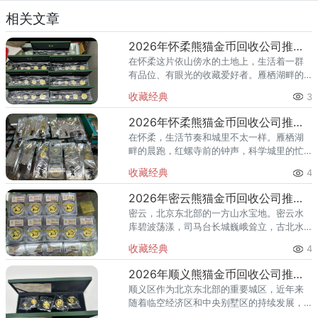
相关文章
2026年怀柔熊猫金币回收公司推荐 怀柔回收熊猫金币渠道
在怀柔这片依山傍水的土地上，生活着一群
有品位、有眼光的收藏爱好者。雁栖湖畔的
国际会都迎来送往，科学城里的精英汇聚，
收藏经典
3
红螺寺的香火绵延不绝——怀柔的藏家群体
也在悄然壮大。熊猫金币，作为
2026年怀柔熊猫金币回收公司推荐 怀柔哪里回收熊猫金币
在怀柔，生活节奏和城里不太一样。雁栖湖
畔的晨跑，红螺寺前的钟声，科学城里的忙
碌——怀柔人懂得享受生活，也懂得收藏价
收藏经典
4
值。熊猫金币作为兼具投资与收藏属性的热
门品种，在怀柔的藏家圈子里一
2026年密云熊猫金币回收公司推荐 密云回收熊猫金币正规渠道
密云，北京东北部的一方山水宝地。密云水
库碧波荡漾，司马台长城巍峨耸立，古北水
镇的灯火与星空交相辉映。在这片生态宜居
收藏经典
4
的土地上，越来越多的人开始关注钱币收
藏，熊猫金币凭借其国家法定货币
2026年顺义熊猫金币回收公司推荐 顺义回收熊猫金币渠道
顺义区作为北京东北部的重要城区，近年来
随着临空经济区和中央别墅区的持续发展，
高端居住群体不断扩大，熊猫金币的藏家数