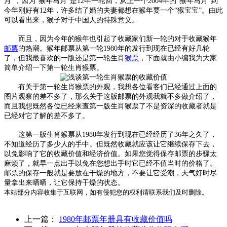
月”，因为“猴年马月”是12年一轮回，从上一个2004年的“猴年马月”到
今年刚好有12年，许多结了婚的夫妻都想在猴年要一个“猴宝宝”。由此
可以看出来，猴子对于中国人的特殊意义。
而且，因为今年的猴年也引起了收藏家们新一轮的对于收藏猴年
邮票
的热潮。猴年邮票从第一轮1980年的发行到现在已经有好几轮
了，但我最喜欢的一版还是第一轮生肖
猴票
，下面就由小编我为大家
简单介绍一下第一轮生肖猴票。
有关于第一轮生肖猴票的外观，我想各位看客们已经通过上面的
图片观察的差不多了，那么关于这版邮票的外观我就不多做介绍了，
而且我想既然各位已经来查第一版生肖猴票了不是资深的收藏者就是
已经对它了解的差不多了。
这第一版生肖猴票从1980年发行到现在已经经历了36年之久了，
不知道经历了多少人的手中。但既然收藏就应该让它继续保存下去，
以免影响了它的收藏价值和经济价值。如果您觉得保存邮票的步骤太
麻烦了，就早一点出手以免在您想出手时它已经不值当时的价格了。
邮票的保存一般就是要放在干燥的地方，不要让它受潮，天气好时尽
量拿出来晒晒，让它保持干燥的状态。
本站部分内容收集于互联网，如有侵犯您的权利请联系我们及时删除。
上一篇：
1980年邮票年册具有收藏价值吗