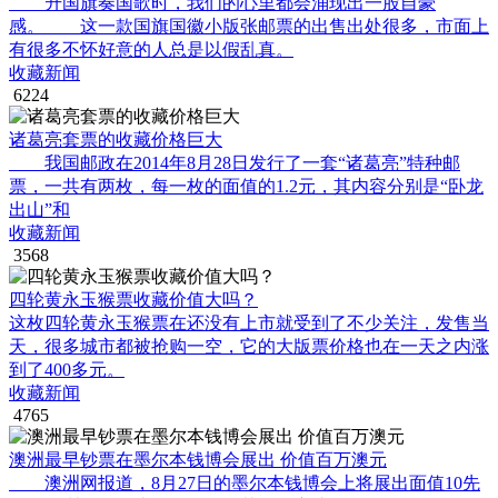
升国旗奏国歌时，我们的心里都会涌现出一股自豪
感。 这一款国旗国徽小版张邮票的出售出处很多，市面上
有很多不怀好意的人总是以假乱真。
收藏新闻
6224
诸葛亮套票的收藏价格巨大
我国邮政在2014年8月28日发行了一套“诸葛亮”特种邮
票，一共有两枚，每一枚的面值的1.2元，其内容分别是“卧龙
出山”和
收藏新闻
3568
四轮黄永玉猴票收藏价值大吗？
这枚四轮黄永玉猴票在还没有上市就受到了不少关注，发售当
天，很多城市都被抢购一空，它的大版票价格也在一天之内涨
到了400多元。
收藏新闻
4765
澳洲最早钞票在墨尔本钱博会展出 价值百万澳元
澳洲网报道，8月27日的墨尔本钱博会上将展出面值10先