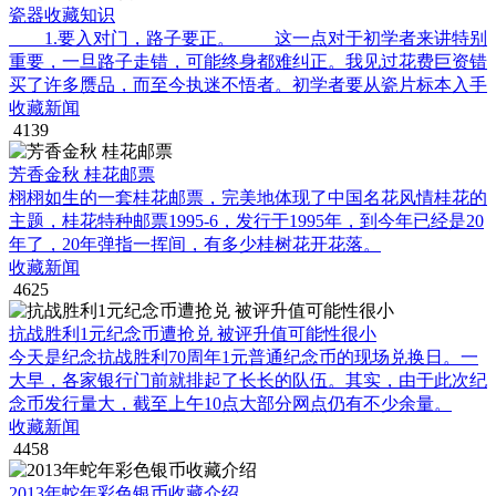
瓷器收藏知识
1.要入对门，路子要正。 这一点对于初学者来讲特别
重要，一旦路子走错，可能终身都难纠正。我见过花费巨资错
买了许多赝品，而至今执迷不悟者。初学者要从瓷片标本入手
收藏新闻
4139
芳香金秋 桂花邮票
栩栩如生的一套桂花邮票，完美地体现了中国名花风情桂花的
主题，桂花特种邮票1995-6，发行于1995年，到今年已经是20
年了，20年弹指一挥间，有多少桂树花开花落。
收藏新闻
4625
抗战胜利1元纪念币遭抢兑 被评升值可能性很小
今天是纪念抗战胜利70周年1元普通纪念币的现场兑换日。一
大早，各家银行门前就排起了长长的队伍。其实，由于此次纪
念币发行量大，截至上午10点大部分网点仍有不少余量。
收藏新闻
4458
2013年蛇年彩色银币收藏介绍