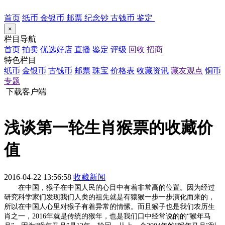
首页
纸币
金银币
邮票
纪念钞
古钱币
鉴定
×
栏目导航
首页
拍卖
优选好店
直播
鉴定
评级
回收
招商
特色栏目
纸币
金银币
古钱币
邮票
珠宝
价格表
收藏资讯
藏友观点
铜币
专题
下载客户端
浅谈第一轮生肖猴票的收藏价
值
2016-04-22 13:56:58
收藏新闻
在中国，猴子在中国人民的心目中有着非常高的位置。因为经过
研究科学家们发现我们人类的祖先就是有猿猴一步一步演化而来的，
所以在中国人心里对猴子有着异常的情愫。而且猴子也是我们农历生
肖之一，2016年就是传统的猴年，也是我们口中经常说的的“猴年马