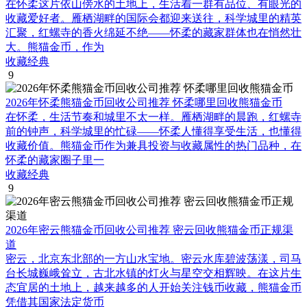
在怀柔这片依山傍水的土地上，生活着一群有品位、有眼光的
收藏爱好者。雁栖湖畔的国际会都迎来送往，科学城里的精英
汇聚，红螺寺的香火绵延不绝——怀柔的藏家群体也在悄然壮
大。熊猫金币，作为
收藏经典
9
2026年怀柔熊猫金币回收公司推荐 怀柔哪里回收熊猫金币
在怀柔，生活节奏和城里不太一样。雁栖湖畔的晨跑，红螺寺
前的钟声，科学城里的忙碌——怀柔人懂得享受生活，也懂得
收藏价值。熊猫金币作为兼具投资与收藏属性的热门品种，在
怀柔的藏家圈子里一
收藏经典
9
2026年密云熊猫金币回收公司推荐 密云回收熊猫金币正规渠
道
密云，北京东北部的一方山水宝地。密云水库碧波荡漾，司马
台长城巍峨耸立，古北水镇的灯火与星空交相辉映。在这片生
态宜居的土地上，越来越多的人开始关注钱币收藏，熊猫金币
凭借其国家法定货币