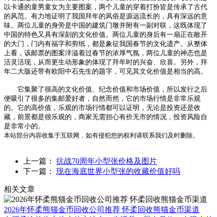
以卡通的童男童女为主要图案，两个儿童的穿着打扮皆是传承了古代
的风范。有力地证明了我国拜年的风俗是源远流长的，具有深远的意
味。两位儿童的身旁是中国的建筑门墩并附有一副对联，这既体现了
中国的特色又具有深刻的文化价值。两位儿童的身后有一扇正在敞开
的大门，门内有福字和剪纸，都是象征我国春节的文化遗产。从整体
上看，该邮票的图案洋溢着过春节的浓厚气氛，两位儿童的神态也是
活灵活现，从而更生动形象的体现了拜年时的兴奋、欣喜。另外，拜
年二大版还带有欧阳中石先生的题字，可见其文化价值是相当的高。
它集聚了很高的文化价值、纪念价值和市场价值，所以发行之后
便吸引了很多的集邮爱好者，自然而然，它的市场行情是非常乐观
的。它的高价值，乐观的市场行情都可以证明，无论是投资还是收
藏，前景都是很乐观的，商家无需担心有价无市的情况，投资风险自
是非常小的。
本站部分内容收集于互联网，如有侵犯您的权利请联系我们及时删除。
上一篇：
抗战70周年小型张价格及图片
下一篇：
现在海底世界小型张的收藏价值好吗
相关文章
2026年怀柔熊猫金币回收公司推荐 怀柔回收熊猫金币渠道