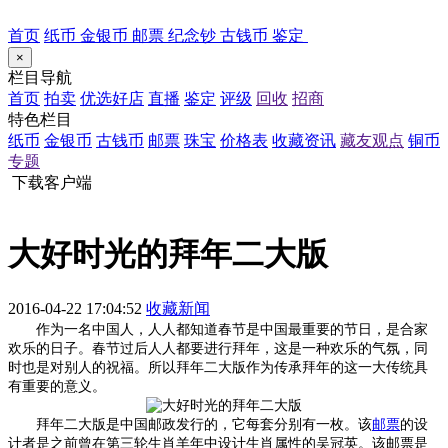
首页
纸币
金银币
邮票
纪念钞
古钱币
鉴定
×
栏目导航
首页
拍卖
优选好店
直播
鉴定
评级
回收
招商
特色栏目
纸币
金银币
古钱币
邮票
珠宝
价格表
收藏资讯
藏友观点
铜币
专题
下载客户端
大好时光的拜年二大版
2016-04-22 17:04:52
收藏新闻
作为一名中国人，人人都知道春节是中国最重要的节日，是合家
欢乐的日子。春节过后人人都要进行拜年，这是一种欢乐的气氛，同
时也是对别人的祝福。所以拜年二大版作为传承拜年的这一大传统具
有重要的意义。
拜年二大版是中国邮政发行的，它每套分别有一枚。该
邮票
的设
计者是之前曾在第三轮生肖羊年中设计生肖属性的吴冠英。该邮票是