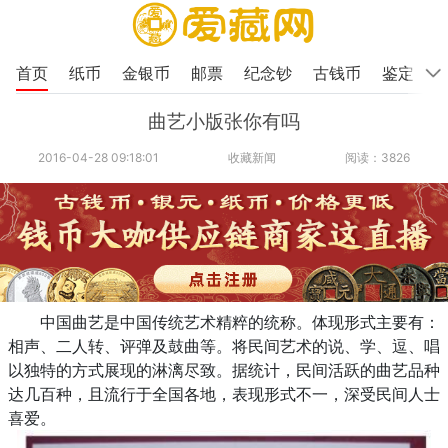
首页
纸币
金银币
邮票
纪念钞
古钱币
鉴定
曲艺小版张你有吗
2016-04-28 09:18:01
收藏新闻
阅读：3826
中国曲艺是中国传统艺术精粹的统称。体现形式主要有：
相声、二人转、评弹及鼓曲等。将民间艺术的说、学、逗、唱
以独特的方式展现的淋漓尽致。据统计，民间活跃的曲艺品种
达几百种，且流行于全国各地，表现形式不一，深受民间人士
喜爱。