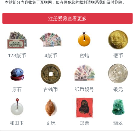
本站部分内容收集于互联网，如有侵犯您的权利请联系我们及时删除。
注册爱藏查看更多
123版币
4版币
蜜蜡
硬币
原石
古钱币
纸币靓号
银元
和田玉
文玩
邮票
翡翠