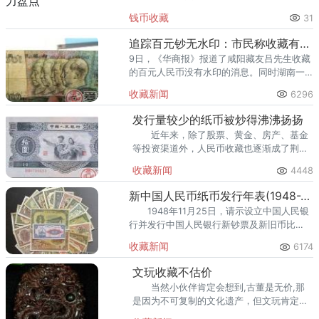
里位居前列。每逢金价高位，龙南藏友变现
钱币收藏
31
熊猫金币的需求就明显升温，但鱼龙混杂的
回收渠道里，能精准识别版别溢
追踪百元钞无水印：市民称收藏有类似错币
9日，《华商报》报道了咸阳藏友吕先生收藏
的百元人民币没有水印的消息。同时湖南一
位藏友表示愿意收藏吕先生的错币。
收藏新闻
6296
发行量较少的纸币被炒得沸沸扬扬
近年来，除了股票、黄金、房产、基金
等投资渠道外，人民币收藏也逐渐成了荆州
人投资理财的热点，而近段时间，一些发行
收藏新闻
4448
量较少的纸币被炒得沸沸扬扬，受到众多收
藏爱好者追捧。
新中国人民币纸币发行年表(1948-2008)
1948年11月25日，请示设立中国人民银
行并发行中国人民银行新钞票及新旧币比
价，华北银行总行关于发行中国人民银行钞
收藏新闻
6174
票的指示信，总经理，南汉宸签署;
文玩收藏不估价
当然小伙伴肯定会想到,古董是无价,那
是因为不可复制的文化遗产，但文玩肯定有
价的吧都是可再生的物件。 鉴宝节目常