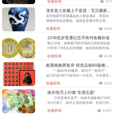
收藏新闻
4117
听到：“我这件古董值多少钱?
淮安老人收藏上千瓷器：宝贝搬家遇难题
见到他家里瓷器藏品的人都会感叹，简直比
博物馆里的还要多。他就是普通市民王寿
龄。如今眼看着自己就要搬家了，怎么运送
收藏新闻
3428
这么多宝贵的玩意却成了老人的一件心事。
2016贺岁普通纪念币有何收藏价值
截止目前，该枚银币的市场价已经较初始发
行时有了8倍左右的涨幅，如此强劲的市场
表现出乎了许多藏家的意料，也使得不少币
收藏新闻
4246
友为当初没有在低位时入手，而后悔不已。
邮票能换两套房 错贪品相80版猴票被贱卖
“一版80年的猴票，相当于一套房子”，
这已经成为时下邮市的一句名言。今年股市
低迷、楼市调控，大量资金涌入邮市带动了
收藏新闻
5203
多种题材邮票价格上涨。
南非纸币上印着“非洲五霸”
兰特是南非货币，由南非储备银行1961
年2月发行，取代之前的南非镑。目前兰特
在非洲很有影响力，在津巴布韦、赞比亚等
收藏新闻
54951
非洲国家都是硬通货。