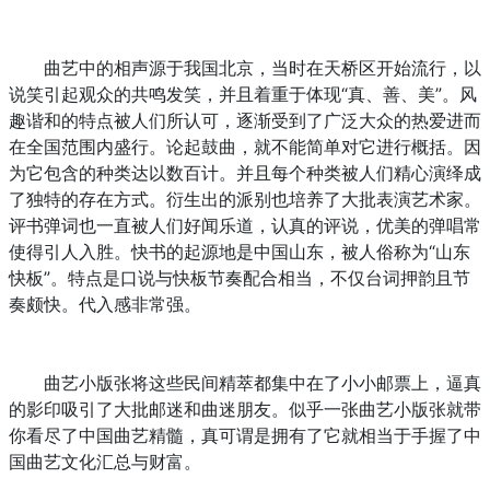
曲艺中的相声源于我国北京，当时在天桥区开始流行，以
说笑引起观众的共鸣发笑，并且着重于体现“真、善、美”。风
趣谐和的特点被人们所认可，逐渐受到了广泛大众的热爱进而
在全国范围内盛行。论起鼓曲，就不能简单对它进行概括。因
为它包含的种类达以数百计。并且每个种类被人们精心演绎成
了独特的存在方式。衍生出的派别也培养了大批表演艺术家。
评书弹词也一直被人们好闻乐道，认真的评说，优美的弹唱常
使得引人入胜。快书的起源地是中国山东，被人俗称为“山东
快板”。特点是口说与快板节奏配合相当，不仅台词押韵且节
奏颇快。代入感非常强。
曲艺小版张将这些民间精萃都集中在了小小邮票上，逼真
的影印吸引了大批邮迷和曲迷朋友。似乎一张曲艺小版张就带
你看尽了中国曲艺精髓，真可谓是拥有了它就相当于手握了中
国曲艺文化汇总与财富。