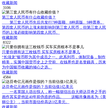
收藏新闻
3106
第三套人民币有什么收藏价值？
第三套人民币先后共发行7种面额、8种原版、9种票券。
第四套人民币的上涨未能影响到第三套人民币，但第三套人民
币的上涨必能影响第四套人民币。
收藏新闻
8322
只要你拥有这三枚钱币 买车买房根本不是事儿
“长须龙”银币即为其中成员之一。此系列币，体制完备，制作
精美，实属中国货币史上之空前。在钱界也是名誉颇具，历来
为中国银币收藏的倾心之选。
收藏新闻
4584
达芬奇亿元画作是假的？当前估值1亿美元
一名英国人语出惊人，称一幅据信出自大师达芬奇之手的
画作其实是他近40年前伪造的作品。 这幅肖像画名为《美
丽公主》，当前市面估价高达1亿美元。
收藏新闻