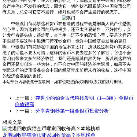
竞争激烈的社会中，在人们的炒作之下，我感觉这中中银澳门荷花钞
会产生停止不发行的状态，因为它一切的状态跟跟随这中国金币公司
有关系，总公司它它不发行，绝对也就不会产生发行的状态了。
中银澳门荷花钞这种货币在创造的过程中会是创新人员产生恐惧
的心里，因为这种金币的品种稀少，还不太容易销售，不好推行，会
让发行者很头痛，很难受，会产生一沉不变的恐惧心里，要是这样还
不跟就不要这种中银澳门荷花钞金币，也许中国经济会发展的更好
啊，中银澳门荷花钞在中国的地位不算太好，所以说这种货币其实灭
绝了的话也不要太可惜，这样的金币不要去过多的了解它，它也不会
给咱们带来太多的经济收益，我们还是顺其自然为好，所以说这样的
金币还是少创造一些为好，也不会对中国的经济差生退后，如果不去
制造这样的货币没准会会中国的经济带来前所未有的收益，这样中国
的经济会发展的更好。
本站部分内容收集于互联网，如有侵犯您的权利请联系我们及时删除。
上一篇：
存世少的铂金古代科技发明（1—3组）金银币
价值很高
下一篇：
分享青铜器第一组金银币投资分析
相关文章
龙港回收熊猫金币哪家回收价高？本地榜单