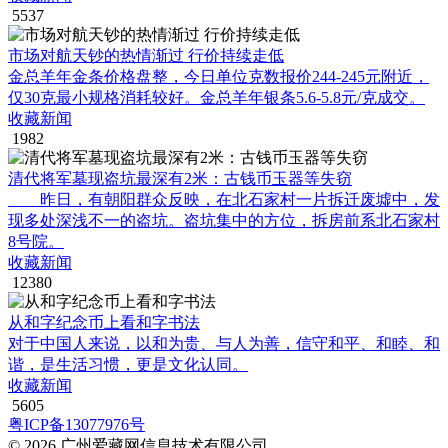
5537
市场对航天钞的热情渐过 行价持续走低
金总羊年金条价格盘整，今日单位克数报价244-245元附近，
仅30克最小规格消耗较好。金总羊年银条5.6-5.8元/克成交。
收藏新闻
1982
清代将军墓现盗坑最深有2米：古钱币玉器等失窃
昨日，有朝阳群众反映，在北石家村一片拆迁废墟中，发
现多处深浅不一的盗坑。盗坑集中的方位，拆房前系北石家村
8号院。
收藏新闻
12380
从和字纪念币上看和字书法
对于中国人来说，以和为贵、与人为善，信守和平、和睦、和
谐，是生活习惯，更是文化认同。
收藏新闻
5605
粤ICP备13077976号
© 2026 广州爱藏网信息技术有限公司