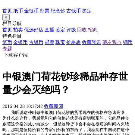
首页
纸币
金银币
邮票
纪念钞
古钱币
鉴定
×
栏目导航
首页
拍卖
优选好店
直播
鉴定
评级
回收
招商
特色栏目
纸币
金银币
古钱币
邮票
珠宝
价格表
收藏资讯
藏友观点
铜币
专题
下载客户端
中银澳门荷花钞珍稀品种存世
量少会灭绝吗？
2016-04-28 10:17:42
收藏新闻
我听说这种叫做中银澳门荷花钞的货币现在的价格在急速高涨，
为什么会这样，我感觉和它的价格起伏是有密切联系的，它的品种会
跟随这价格的减少而减少，但是这种货币会不会在很短的时间内灭绝
呢，那就是值得所有的专家们分析的东西了，我感觉在中国现在这种