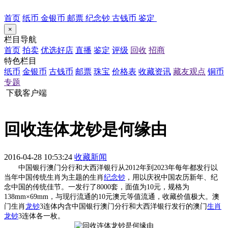
首页
纸币
金银币
邮票
纪念钞
古钱币
鉴定
×
栏目导航
首页
拍卖
优选好店
直播
鉴定
评级
回收
招商
特色栏目
纸币
金银币
古钱币
邮票
珠宝
价格表
收藏资讯
藏友观点
铜币
专题
下载客户端
回收连体龙钞是何缘由
2016-04-28 10:53:24
收藏新闻
中国银行澳门分行和大西洋银行从2012年到2023年每年都发行以
当年中国传统生肖为主题的生肖
纪念钞
，用以庆祝中国农历新年、纪
念中国的传统佳节。一发行了8000套，面值为10元，规格为
138mm×69mm，与现行流通的10元澳元等值流通，收藏价值极大。澳
门生肖
龙钞
3连体内含中国银行澳门分行和大西洋银行发行的澳门
生肖
龙钞
3连体各一枚。