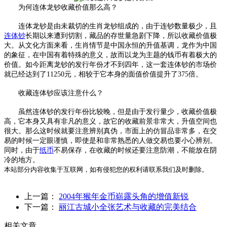
为何连体龙钞收藏价值那么高？
连体龙钞是由未裁切的生肖龙钞组成的，由于连钞数量极少，且
连体钞
长期以来遭到切割，藏品的存世量急剧下降，所以收藏价值极
大。从文化方面来看，生肖情节是中国永恒的升值基调，龙作为中国
的象征，在中国有着特殊的意义，故而以龙为主题的钱币有着极大的
价值。如今距离龙钞的发行年份才不到四年，这一套连体钞的市场价
就已经达到了11250元，相较于它本身的面值价值提升了375倍。
收藏连体钞应该注意什么？
虽然连体钞的发行年份比较晚，但是由于发行量少，收藏价值极
高，它本身又具有非凡的意义，故它的收藏前景非常大，升值空间也
很大。那么这时候就要注意辨别真伪，市面上的仿冒品非常多，在交
易的时候一定眼谨慎，即使是和非常熟悉的人做交易也要小心辨别。
同时，由于
纸币
不易保存，在收藏的时候还要注意防潮，不能放在阴
冷的地方。
本站部分内容收集于互联网，如有侵犯您的权利请联系我们及时删除。
上一篇：
2004年猴年金币崭露头角的增值新锐
下一篇：
丽江古城小全张艺术与收藏的完美结合
相关文章