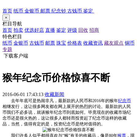
首页
纸币
金银币
邮票
纪念钞
古钱币
鉴定
×
栏目导航
首页
拍卖
优选好店
直播
鉴定
评级
回收
招商
特色栏目
纸币
金银币
古钱币
邮票
珠宝
价格表
收藏资讯
藏友观点
铜币
专题
下载客户端
猴年纪念币价格惊喜不断
2016-06-01 17:43:13
收藏新闻
去年年底可是热闹非凡，最新款的人民币和2016年的猴年
纪念币
相继发行，这让很多网友都在网上展开的热烈的讨论。最新款的人民
币我们不必多说，就谈猴年纪念币到底如何。毕竟现在的收藏市场纪
念币还是很火热的，这让很多人都转而投资起了纪念币这样的收藏
品，当然，值得肯定的是，投资纪念币是绝对值得的。
我们许多人似乎都很喜欢与“猴”有关的收藏品，像是80年
猴票
，现