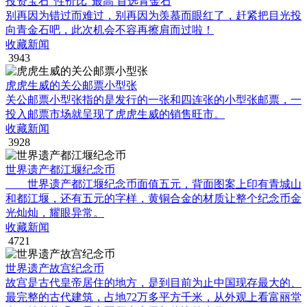
投资宝石“性价比”最高 首选青金石
别再因为错过而难过，别再因为羡慕而眼红了，赶紧把目光投
向青金石吧，此次机会不容再擦肩而过啦！
收藏新闻
3943
虎虎生威的关公邮票小型张
关公邮票小型张指的是发行的一张和四连张的小型张邮票，一
投入邮票市场就呈现了虎虎生威的销售旺市。
收藏新闻
3928
世界遗产都江堰纪念币
世界遗产都江堰纪念币面值五元，背面图案上印有青城山
和都江堰，还有五元的字样，黄铜合金的材质让整个纪念币金
光灿灿，耀眼异常。
收藏新闻
4721
世界遗产故宫纪念币
故宫是古代皇帝居住的地方，是到目前为止中国现存最大的、
最完整的古代建筑，占地72万多平方千米，从外观上看富丽堂