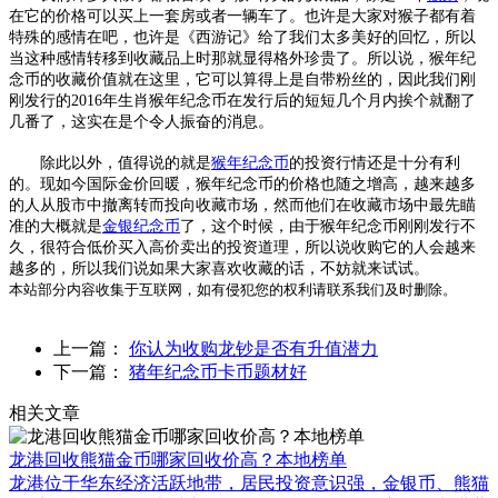
在它的价格可以买上一套房或者一辆车了。也许是大家对猴子都有着
特殊的感情在吧，也许是《西游记》给了我们太多美好的回忆，所以
当这种感情转移到收藏品上时那就显得格外珍贵了。所以说，猴年纪
念币的收藏价值就在这里，它可以算得上是自带粉丝的，因此我们刚
刚发行的2016年生肖猴年纪念币在发行后的短短几个月内挨个就翻了
几番了，这实在是个令人振奋的消息。
除此以外，值得说的就是
猴年纪念币
的投资行情还是十分有利
的。现如今国际金价回暖，猴年纪念币的价格也随之增高，越来越多
的人从股市中撤离转而投向收藏市场，然而他们在收藏市场中最先瞄
准的大概就是
金银纪念币
了，这个时候，由于猴年纪念币刚刚发行不
久，很符合低价买入高价卖出的投资道理，所以说收购它的人会越来
越多的，所以我们说如果大家喜欢收藏的话，不妨就来试试。
本站部分内容收集于互联网，如有侵犯您的权利请联系我们及时删除。
上一篇：
你认为收购龙钞是否有升值潜力
下一篇：
猪年纪念币卡币题材好
相关文章
龙港回收熊猫金币哪家回收价高？本地榜单
龙港位于华东经济活跃地带，居民投资意识强，金银币、熊猫