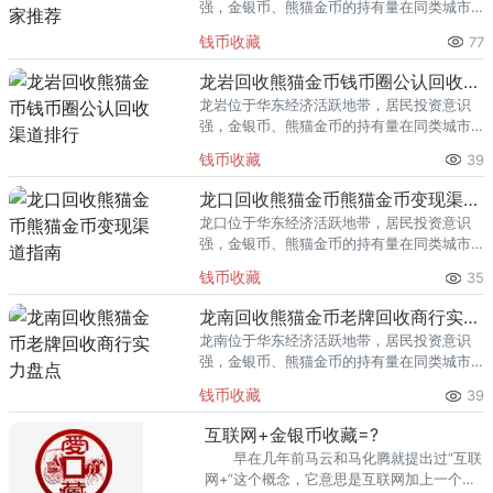
强，金银币、熊猫金币的持有量在同类城市
里位居前列。每逢金价高位，龙泉藏友变现
钱币收藏
77
熊猫金币的需求就明显升温，但鱼龙混杂的
回收渠道里，能精准识别版别溢
龙岩回收熊猫金币钱币圈公认回收渠道排行
龙岩位于华东经济活跃地带，居民投资意识
强，金银币、熊猫金币的持有量在同类城市
里位居前列。每逢金价高位，龙岩藏友变现
钱币收藏
39
熊猫金币的需求就明显升温，但鱼龙混杂的
回收渠道里，能精准识别版别溢
龙口回收熊猫金币熊猫金币变现渠道指南
龙口位于华东经济活跃地带，居民投资意识
强，金银币、熊猫金币的持有量在同类城市
里位居前列。每逢金价高位，龙口藏友变现
钱币收藏
35
熊猫金币的需求就明显升温，但鱼龙混杂的
回收渠道里，能精准识别版别溢
龙南回收熊猫金币老牌回收商行实力盘点
龙南位于华东经济活跃地带，居民投资意识
强，金银币、熊猫金币的持有量在同类城市
里位居前列。每逢金价高位，龙南藏友变现
钱币收藏
39
熊猫金币的需求就明显升温，但鱼龙混杂的
回收渠道里，能精准识别版别溢
互联网+金银币收藏=?
早在几年前马云和马化腾就提出过“互联
网+”这个概念，它意思是互联网加上一个传