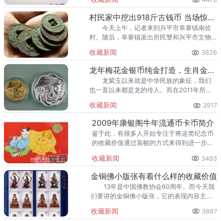
为玉器更增添了几分文化价值。
村民家中挖出918斤古钱币 当场惊呆报警
今天上午，记者来到兴平市阜寨镇南佐
村。随后，阜寨镇派出所民警和兴平市文物
稽查大队的稽查人员迅速赶到现场，对铜币
收藏新闻
3826
进行了称重，并由文物稽查大队的稽查人员
将铜币带走。
龙年梅花金银币纯金打造，生肖金币更独特
龙紫玉以来就是中华民族的象征，我们
也一直以来都是龙的传人。而在2011年所推
出的龙年梅花金银币也成为生肖纪念金币中
收藏新闻
3917
特别重要的系列，由于恰好是在龙年发行，
自然也更加让人喜欢。
2009年康银阁牛年流通币卡币简介
鉴于此，有很多人开始专注于将这类纪念币
的收藏价值通过装帧的方式来得到进一步的
提升，2009年康银阁牛年流通币卡币就是出
收藏新闻
3493
于这样的考虑而出现的。
金铜佛小版张有着什么样的收藏价值
13年是中国佛教协会60周年。而今天我
们要讲的金铜佛小版张，它的表现内容主要
是铜鎏金观音菩萨像。
收藏新闻
3887