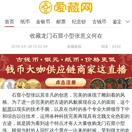
首页
纸币
金银币
邮票
纪念钞
古钱币
鉴定
收藏龙门石窟小型张意义何在
2016-04-28 13:53:39
收藏新闻
阅读：3432
石窟小型张以其非凡的创意，完美的体现了雕刻着的风
格。为了进一步完美的把古迹的风貌展现在众人的面前，这个
邮票
以现实的技术手腕，以及在当时的各个专业大师领导下中
和综合以往技术，运用各种科技完美再现具有北魏文化色彩的
古迹，就是因为看到这个特点才有人大量收购龙门石窟小型
张。根据当时的人回忆这个票在一出来的时候，受到很大的欢