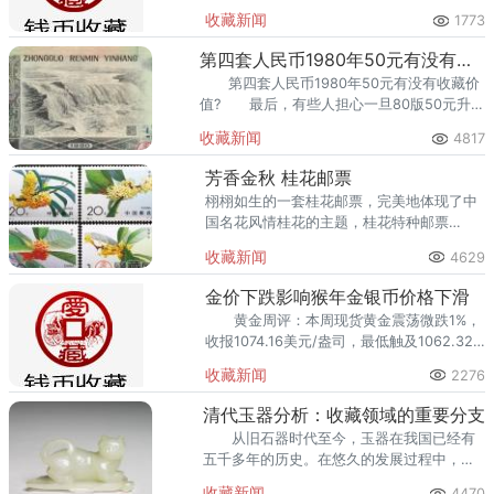
统行业。事实证明，当二者结合在一起的时
收藏新闻
1773
候，往往就会产生一种新的事物，进
第四套人民币1980年50元有没有收藏价
第四套人民币1980年50元有没有收藏价
值? 最后，有些人担心一旦80版50元升值
较高后，国家会出面制止收藏界收藏四版人
收藏新闻
4817
民币的活动。
芳香金秋 桂花邮票
栩栩如生的一套桂花邮票，完美地体现了中
国名花风情桂花的主题，桂花特种邮票
1995-6，发行于1995年，到今年已经是20
收藏新闻
4629
年了，20年弹指一挥间，有多少桂树花开花
落。
金价下跌影响猴年金银币价格下滑
黄金周评：本周现货黄金震荡微跌1%，
收报1074.16美元/盎司，最低触及1062.32
美元/盎司，因美联储下周加息基本美元太大
收藏新闻
2276
悬念，市场焦点开始转向加息进程和通胀预
期，
清代玉器分析：收藏领域的重要分支
从旧石器时代至今，玉器在我国已经有
五千多年的历史。在悠久的发展过程中，玉
器与中华文化结合形成了独特的玉文化，这
收藏新闻
4470