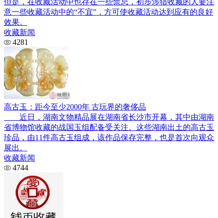
但是，在收藏活动中也存在一些禁忌，初步涉猎收藏的人要注
意一些收藏活动中的“不宜”，方可使收藏活动达到应有的良好
效果。
收藏新闻
4281
高古玉：距今至少2000年 古玩界的奢侈品
近日，湖南文物精品展在湖南省长沙市开幕，其中由湖南
省博物馆收藏的战国玉组配备受关注。这些湖南出土的高古玉
珍品，由11件高古玉组成，该作品保存完整，也是首次向观众
展出。
收藏新闻
4744