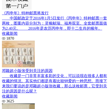
《丙申年》特种邮票将发行
中国邮政定于2016年1月5日发行《丙申年》特种邮票一套
两枚，图案内容分别为：灵猴献瑞、福寿双至。全套邮票面值
为2.40元。 2016年是农历丙申年，即十二生肖的猴年。
收藏新闻
1870
邓颖超小版张受到关注的原因
收藏是一门非常丰富多彩的文化，可以说现在很多人都有
收藏的情况。其实他们都是有着比较钟爱的一种思想。而接下
来我们要说的是邓颖超小版张收藏，那么这枚邮票，它受到关
注的原因是什么呢？
收藏新闻
3625