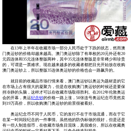
在13年上半年在收藏市场一部分人民币处于下跌的状态，然而澳
门奥运钞的价格却越来越高。澳门奥运钞除了有单枚的20元外还有20
元四连体和35元连体整版两种，其中35元连体整版是非常稀少和珍贵
的，可谓是一票难求。现在越来越多的收藏者都把目光开始放在收购
澳门奥运钞上，所以整版35连体奥运钞的价格也会一路飙升的。
就目前的收藏品市场行情来看，澳门奥运钞以奥运为题材是的它
在市场上占有很大的凝聚力，但是在收购澳门奥运钞的时候还是要保
持冷静的头脑，这样才可以在收藏市场取得胜利。在2012年伦敦奥运
会的开幕，奥运
纪念钞
的价格一路上涨，50张连号奥运纪念币竟然卖
到19万高价，所以收购澳门奥运钞的前景很被看好。
奥运纪念币不同于人民币，它的发行不在于市场流通，而在于它
在某一时间段纪念的一件事情。虽然他的防伪标做的很好，但是还是
有一些人制造假币，在收藏市场鱼目混珠，真假难分。所以在收藏奥
运纪念币的时候一定看好再下手，以免金钱造到损失。