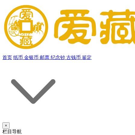
首页
纸币
金银币
邮票
纪念钞
古钱币
鉴定
×
栏目导航