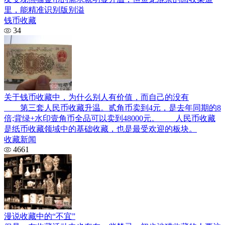
里，能精准识别版别溢
钱币收藏
34
关于钱币收藏中，为什么别人有价值，而自己的没有
第三套人民币收藏升温。贰角币卖到4元，是去年同期的8
倍;背绿+水印壹角币全品可以卖到48000元。 人民币收藏
是纸币收藏领域中的基础收藏，也是最受欢迎的板块。
收藏新闻
4661
漫说收藏中的“不宜”