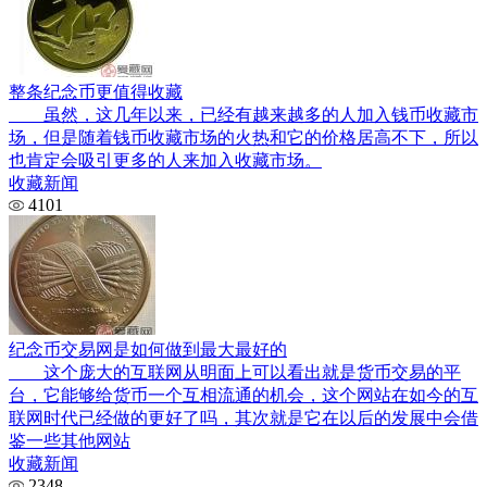
整条纪念币更值得收藏
虽然，这几年以来，已经有越来越多的人加入钱币收藏市
场，但是随着钱币收藏市场的火热和它的价格居高不下，所以
也肯定会吸引更多的人来加入收藏市场。
收藏新闻
4101
纪念币交易网是如何做到最大最好的
这个庞大的互联网从明面上可以看出就是货币交易的平
台，它能够给货币一个互相流通的机会，这个网站在如今的互
联网时代已经做的更好了吗，其次就是它在以后的发展中会借
鉴一些其他网站
收藏新闻
2348