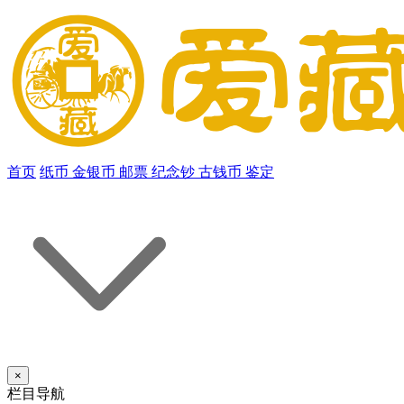
首页
纸币
金银币
邮票
纪念钞
古钱币
鉴定
×
栏目导航