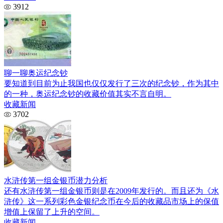
3912
聊一聊奥运纪念钞
要知道到目前为止我国也仅仅发行了三次的纪念钞，作为其中
的一种，奥运纪念钞的收藏价值其实不言自明。
收藏新闻
3702
水浒传第一组金银币潜力分析
还有水浒传第一组金银币则是在2009年发行的。而且还为《水
浒传》这一系列彩色金银纪念币在今后的收藏品市场上的保值
增值上保留了上升的空间。
收藏新闻