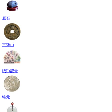
原石
古钱币
纸币靓号
银元