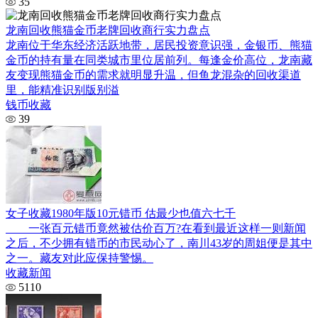
35
龙南回收熊猫金币老牌回收商行实力盘点
龙南位于华东经济活跃地带，居民投资意识强，金银币、熊猫
金币的持有量在同类城市里位居前列。每逢金价高位，龙南藏
友变现熊猫金币的需求就明显升温，但鱼龙混杂的回收渠道
里，能精准识别版别溢
钱币收藏
39
女子收藏1980年版10元错币 估最少也值六七千
一张百元错币竟然被估价百万?在看到最近这样一则新闻
之后，不少拥有错币的市民动心了，南川43岁的周姐便是其中
之一。藏友对此应保持警惕。
收藏新闻
5110