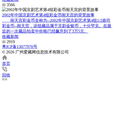
3566
2002年中国京剧艺术第4组彩金币闹天宫的背景故事
闹天宫彩金币全称为--2002年中国京剧艺术第4组1/2盎司
彩金币--闹天宫，这组藏品属于京剧金银币，十分罕见。在最
近的一次藏品拍卖中价格已经飙升到了3万5元。
收藏新闻
2919
粤ICP备13077976号
© 2026 广州爱藏网信息技术有限公司
首页
回收
分类
您想要？
×
藏品送评
宝贝鉴定
买卖藏品