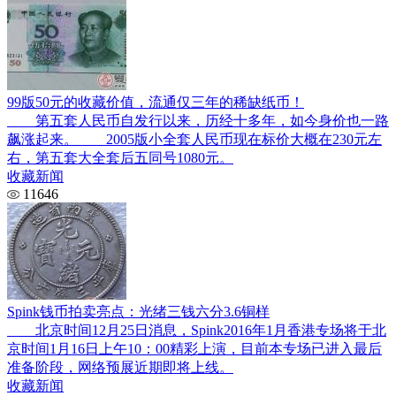
99版50元的收藏价值，流通仅三年的稀缺纸币！
第五套人民币自发行以来，历经十多年，如今身价也一路
飙涨起来。 2005版小全套人民币现在标价大概在230元左
右，第五套大全套后五同号1080元。
收藏新闻
11646
Spink钱币拍卖亮点：光绪三钱六分3.6铜样
北京时间12月25日消息，Spink2016年1月香港专场将于北
京时间1月16日上午10：00精彩上演，目前本专场已进入最后
准备阶段，网络预展近期即将上线。
收藏新闻