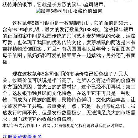
状特殊的银币，它就是长方形的鼠年5盎司银币。
这枚鼠年5盎司银币是一枚精制银币，它的面值是50元，
含有99.9%的纯银，最大的发行数量为1888枚。这枚鼠年银币
的正面图案中间是我国传统的民间艺术麦芽糖鼠的形象，活泼
可爱，也体现了我国的优秀传统文化，麦芽糖鼠的两边是带有
吉祥植物装饰图案，并且刊有我国国名以及年号；背面图案是
母子鼠图，鼠妈妈和可爱的鼠宝宝在一起嬉戏，另外还刊有面
额。
现在这枚鼠年5盎司银币的市场价格已经突破了万元大
关，收藏价值可以说是相当高了。之所以会有这样高的价值有
多方面的原因，首先它的的题材好，这个已经不用再说；第二
个，这枚银币独具民间文化特色，在这里它不再只是一种动
物，而成为了民族的图腾，民族特色鲜明，文化内涵丰富，让
收藏家产生了共鸣。最重要的一点，它是一枚异形纪念币，虽
然发行时间不长，但是发行数量极少，无法满足庞大的市场需
求，因而就使它的收藏价值倍增。
本站部分内容收集于互联网，如有侵犯您的权利请联系我们及时删除。
注册爱藏查看更多