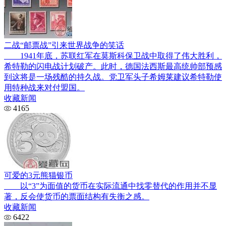
二战“邮票战”引来世界战争的笑话
1941年底，苏联红军在莫斯科保卫战中取得了伟大胜利，
希特勒的闪电战计划破产。此时，德国法西斯最高统帅部预感
到这将是一场残酷的持久战。党卫军头子希姆莱建议希特勒使
用特种战来对付盟国。
收藏新闻
4165
可爱的3元熊猫银币
以“3”为面值的货币在实际流通中找零替代的作用并不显
著，反会使货币的票面结构有失衡之感。
收藏新闻
6422