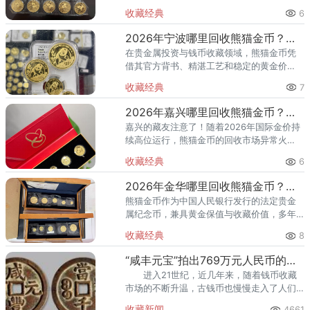
民的土地上，钱币收藏有着广泛的群众基
收藏经典
6
础。特别是熊猫金币——作为中国贵金属纪
念币的“第一品牌”，兼具黄金硬
2026年宁波哪里回收熊猫金币？收购金银币机构渠道推荐
在贵金属投资与钱币收藏领域，熊猫金币凭
借其官方背书、精湛工艺和稳定的黄金价
值，一直是市场的“硬通货”。进入2026年，
收藏经典
7
随着国际金价持续高位震荡，宁波地区越来
越多的藏家和投资者开始关
2026年嘉兴哪里回收熊猫金币？收购金银币机构渠道推荐
嘉兴的藏友注意了！随着2026年国际金价持
续高位运行，熊猫金币的回收市场异常火
热。但不少嘉兴市民反映，本地找了一圈，
收藏经典
6
要么是金店只卖不收，要么是典当行压价太
狠，一套57克套装熊猫金币
2026年金华哪里回收熊猫金币？收购金银币机构渠道推荐
熊猫金币作为中国人民银行发行的法定贵金
属纪念币，兼具黄金保值与收藏价值，多年
来深受收藏家和投资者的喜爱。随着2026年
收藏经典
8
国际金价持续走高，熊猫金币回收行情水涨
船高，一套近年发行的57
“咸丰元宝”拍出769万元人民币的高价
进入21世纪，近几年来，随着钱币收藏
市场的不断升温，古钱币也慢慢走入了人们
的视线中，各地钱币拍卖会上，古钱币也相
收藏新闻
4661