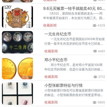
继拍出了不错的价格。
9.6元买猴票一转手就能卖40元 80版猴票值120万
1月5日，第四轮生肖邮票的龙头——丙
申年猴票开始发行，本次发行为期三天。因
为生肖票的特殊纪念意义，不少藏友不畏严
收藏新闻
4329
寒，连夜排队。
一元生肖纪念币
一元生肖纪念币是我国自2003年开始发
行第一套羊生肖贺岁的纪念币至今已经发行
完毕的一套共十二版的纪念币。
收藏新闻
4461
邓小平纪念币
邓小平纪念币，是对邓小平诞辰100周
年纪念币的简称，也是行业最为流行的收藏
语言。说起这款令业界耳熟能详的纪念币，
收藏新闻
3712
即使是很多菜鸟和新手都能立即反应过来。
小型张邮票特征与行情
小型张邮票行情也可以看做是邮票行情好坏
的标志。小型张邮票的良好行情更是带动了
其他“老票”的步步攀升。
收藏新闻
3865