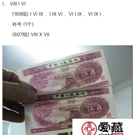
I、 VIII I VI
(169组) I VI IX 、I IX VI 、VI I IX 、VI IX I 、
补号 (1个)
(807组) VIII X VII