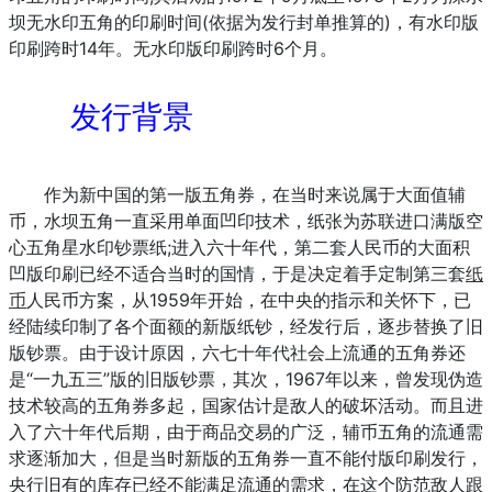
坝无水印五角的印刷时间(依据为发行封单推算的)，有水印版
印刷跨时14年。无水印版印刷跨时6个月。
发行背景
作为新中国的第一版五角券，在当时来说属于大面值辅
币，水坝五角一直采用单面凹印技术，纸张为苏联进口满版空
心五角星水印钞票纸;进入六十年代，第二套人民币的大面积
凹版印刷已经不适合当时的国情，于是决定着手定制第三套
纸
币
人民币方案，从1959年开始，在中央的指示和关怀下，已
经陆续印制了各个面额的新版纸钞，经发行后，逐步替换了旧
版钞票。由于设计原因，六七十年代社会上流通的五角券还
是“一九五三”版的旧版钞票，其次，1967年以来，曾发现伪造
技术较高的五角券多起，国家估计是敌人的破坏活动。而且进
入了六十年代后期，由于商品交易的广泛，辅币五角的流通需
求逐渐加大，但是当时新版的五角券一直不能付版印刷发行，
央行旧有的库存已经不能满足流通的需求，在这个防范敌人跟