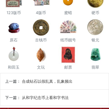
123版币
4版币
蜜蜡
硬币
原石
古钱币
纸币靓号
银元
和田玉
文玩
邮票
翡翠
上一篇：
合成钻石以假乱真，乱象频出
下一篇：
从和字纪念币上看和字书法