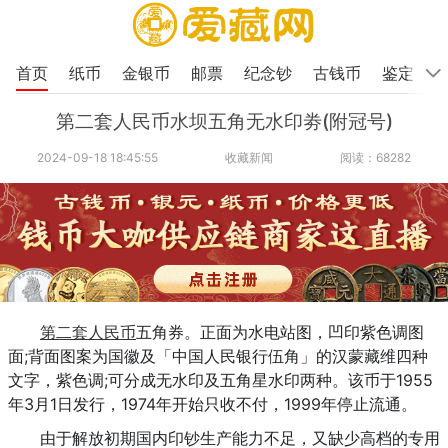
首页
纸币
金银币
邮票
纪念钞
古钱币
鉴定
第二套人民币水坝五角无水印劵(附冠号)
2024-09-18 18:45:55
收藏新闻
阅读：68282
第二套人民币
五角券。正面为水电站图，凹印紫色调图
面;背面图案为国徽及「中国人民银行伍角」的汉蒙藏维四种
文字，紫色调;可分成无水印及五角星水印两种。该币于1955
年3月1日发行，1974年开始只收不付，1999年停止流通。
由于解放初期国内印钞生产能力不足，又缺少高档的专用