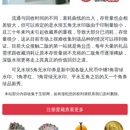
流通与回收时间的不同，衰耗曲线的出入，存世量也会相
差较大，但可以肯定的是水坝五角无水印版由于印制量较小，
且三十年来均未引起收藏界的重视，导致大部分已消耗，存世
量很少，这从目前市场上很难收集到该品种的情况可以得到验
证。目前大众接触二版的第一站就是角
分币
，每年大量的礼品
需求跟收藏消耗让原本存世量就不充裕的二版角币逐渐稀缺，
深版水坝更将走上其真正的价值回归之道。
可见水坝5角无水印券是新中国各版人民币中继1角背绿
水印、1角枣红、1角背绿无水印、平水五角之后的又一个角券
珍品新秀。
本站部分内容收集于互联网，如有侵犯您的权利请联系我们及时删除。
注册爱藏查看更多