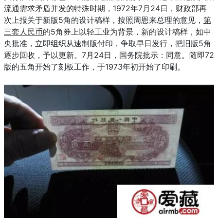
流通需求矛盾并发的特殊时期，1972年7月24日，财政部再
次上报关于新版5角的设计稿样，按照周恩来总理的意见，
第
三套人民币
的5角券上以轻工业为背景，新的设计稿样，如中
央批准，立即组织从速制版付印，争取早日发行，把旧版5角
逐步回收，予以更新。7月24日，国务院批示：同意。随即72
版的五角开始了刻板工作，于1973年初开始了印刷。