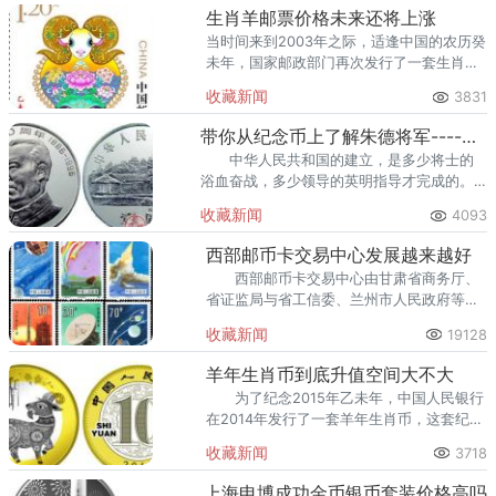
生肖羊邮票价格未来还将上涨
当时间来到2003年之际，适逢中国的农历癸
未年，国家邮政部门再次发行了一套生肖羊
的邮票。这三套发行于不同年代的生肖羊邮
收藏新闻
3831
票，在设计方面有着共同的特征，那就是有
着浓郁的中国民俗特色。
带你从纪念币上了解朱德将军----朱德康银阁卡币
中华人民共和国的建立，是多少将士的
浴血奋战，多少领导的英明指导才完成的。
他是伟大的革命家，是新中国建立的缔造者
收藏新闻
4093
之一，同时也是十大元帅之首。
西部邮币卡交易中心发展越来越好
西部邮币卡交易中心由甘肃省商务厅、
省证监局与省工信委、兰州市人民政府等约
十，个部委局批准设立。自西部邮币卡交易
收藏新闻
19128
中心成立以来，已经有数不尽的人在这里进
行交易。
羊年生肖币到底升值空间大不大
为了纪念2015年乙未年，中国人民银行
在2014年发行了一套羊年生肖币，这套纪念
币的正面图案都刻有中华人民共和国的国
收藏新闻
3718
徽，并且图案都是以民间的传统羊造型为主
题。
上海申博成功金币银币套装价格高吗