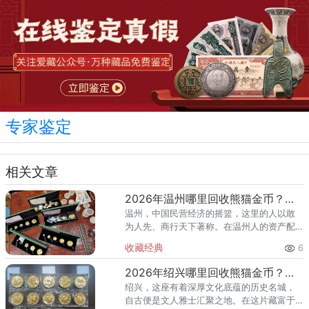
专家鉴定
相关文章
2026年温州哪里回收熊猫金币？收购金银币机构渠道推荐
温州，中国民营经济的摇篮，这里的人以敢
为人先、商行天下著称。在温州人的资产配
置中，黄金与钱币收藏一直占据着重要位
收藏经典
6
置，熊猫金币更是凭借其国家信用背书、精
美的熊猫图案设计以及跟随金价稳
2026年绍兴哪里回收熊猫金币？收购金银币机构渠道推荐
绍兴，这座有着深厚文化底蕴的历史名城，
自古便是文人雅士汇聚之地。在这片藏富于