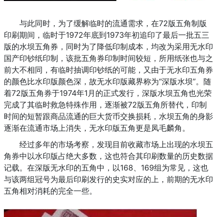
与此同时，为了缓解临时的流通需求，在72版五角制版
印刷期间，临时于1972年底到1973年初追印了最后一批五三
版的水坝五角券，同时为了降低印制成本，均改为采用无水印
国产印钞纸印制，该批五角券印制时间较短，所用纸张也与之
前大不相同，有临时抽调印钞纸的可能，又由于无水印五角券
的颜色比水印版颜色深，故无水印版藏界称为“深版水坝”。随
着72版五角券于1974年1月的正式发行，深版水坝五角也光荣
完成了其临时救急特殊作用，逐渐被72版五角所替代，印制
时间的短暂跟商品流通的巨大货币交换损耗，水坝五角的身影
逐渐在流通市场上消失，无水印版五角更是凤毛麟角。
经过多年的市场考察，发现目前收藏市场上出现的水坝五
角券中以水印版占绝大多数，这也符合其印刷数量的历史数据
记载。在深版无水印的五角中，以168、169组为常见，这也
与该两组冠号为最后印刷发行的史实对应的上，前期的无水印
五角相对消耗的完全一些。