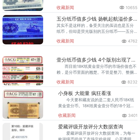
币报价竟比面值高出五百倍，也就是100元，
收藏新闻
10655
作为收藏爱好者的我有点不太敢相信，毕竟
一张普通的贰分纸币就算升值
五分纸币值多少钱 扬帆起航溢价多少钱
其实不是这样的，备受关注的虽说也是五分
纸币，但却是荧光版别的五分纸币——五分
扬帆起航版别。
收藏新闻
4762
壹分纸币值多少钱 4个版别出现了高溢价
而目前18K纸黄金壹分币的市场价值也不
赖，是分币里面的翘楚。不管是整刀、整捆
还是冠号大全套，需求量越来越大，好品相
收藏新闻
8232
就更是不用说了。
小身板 大能量 疯狂看涨
今天要和藏友说的是二套人民币18K纸
黄金壹分币。18K纸黄金壹分币的18个冠号
总和占整个壹分币发行量不足5%。
收藏新闻
3401
爱藏评级开放评分大数据查询
爱藏评级开放评分大数据查询，为每一
枚评级币提供了市场定价依据，公开透明溢