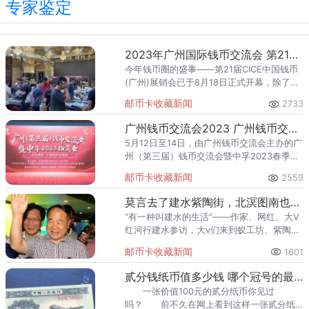
专家鉴定
2023年广州国际钱币交流会 第21届CICE中国钱币(广州)展销会藏品应该有尽有
今年钱币圈的盛事——第21届CICE中国钱币
(广州)展销会已于8月18日正式开幕，除了交
易交流、免费鉴定、评级咨询等活动外，还
邮币卡收藏新闻
2733
有老精稀俱乐部成立展出价值数亿的珍稀钱
币，以及本届CI
广州钱币交流会2023 广州钱币交流会2023活动拍卖会
5月12日至14日，由广州钱币交流会主办的广
州（第三届）钱币交流会暨中孚2023春季拍
卖会圆满结束！本次活动在广州三寓宾馆举
邮币卡收藏新闻
2559
行，为期3天的活动吸引了来自全国各地的藏
友热情参与。本次
莫言去了建水紫陶街，北溟图南也去了建水紫陶街
“有一种叫建水的生活”——作家、网红、大V
红河行建水参访，大v们来到蚁工坊、紫陶
街、陶茶居感受感受千年古城、紫陶之都的
邮币卡收藏新闻
1601
文化魅力，乘坐小火车体验滇南最美乡愁之
旅。首位中国籍诺贝尔文学
贰分钱纸币值多少钱 哪个冠号的最值钱
一张价值100元的贰分纸币你见过
吗？ 前不久在网上看到这样一张贰分纸