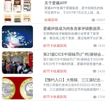
不仅刷新中国钱
关于爱藏APP
爱藏APP隶属于爱藏集团，是中国领先的钱
币交易平台，于2017年7月正式上线，提供
交易帖、拍卖、一口价、鉴定估价等服务，
收藏新闻
10507
引领了中国钱币收藏产业交易模式的转型‌。
现APP注册用户几百
爱藏评级成为闲鱼首家评级数据库战略合作机构，助力收藏行业智能化发展
互联网的技术赋能给收藏行业带来了新景
象：整合线上线下资源，通过电商平台扩展
销售渠道，触达更庞大的消费群体，直播带
邮币卡收藏新闻
1930
货创造互动性强的营销场景氛围，进而打破
传统销售的时空限制，提升产品流
第21届CICE中国钱币(广州)展销会完满闭幕 爱藏评级为保真护航致力未来
第21届CICE中国钱币(广州)展销会于2023年
8月20号下午顺利闭幕，爱藏评级受邀约参与
这次钱币交流会，给广大藏友带来福利，提
邮币卡收藏新闻
2426
供现场鉴定评分服务，满足了在现场收藏爱
好者马上送评
【预约入口】大熊猫、三江源纪念币22:00在农行预约，预约入口在此！
中国人民银行发布公告8月22日22:00大熊
猫、三江源国家公园纪念币开始面值预约！
面值10元，每个品种每人20枚我们整理了微
邮币卡收藏新闻
2706
信入口大家可以提前收藏▲大熊猫国家公园
纪念币发行数量：8