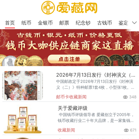
首页
纸币
金银币
邮票
纪念钞
古钱币
鉴定
2026年7月13日发行《封神演义（二）》特种邮票1套4枚
中国邮政定于2026年7月13日发行《封神演
义（二）》特种邮票1套4枚，小型张1枚。详
情如下： 志号：2026-9 图
邮币卡收藏新闻
348
序 图名 面值 （4-1）
T 黄天化除魔
关于爱藏评级
中国钱币评级领导者 爱藏创立于2005年，
钱币收藏行业二十年大品牌，是一家集钱币
评级、钱币交易平台等为一体的钱币收藏服
收藏新闻
671
务公司。旗下爱藏评级成立于2016年，是