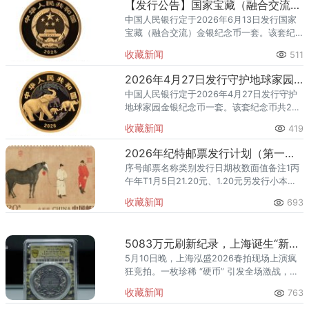
【发行公告】国家宝藏（融合交流）金银纪念币
中国人民银行定于2026年6月13日发行国家
宝藏（融合交流）金银纪念币一套。该套纪
念币共5枚，其中金质纪念币2枚，银质纪念
收藏新闻
511
币3枚，均为中华人民共和国法定货币。一、
纪念币图案（一）正
2026年4月27日发行守护地球家园金银纪念币一套
中国人民银行定于2026年4月27日发行守护
地球家园金银纪念币一套。该套纪念币共2
枚，其中金质纪念币1枚，银质纪念币1枚，均
收藏新闻
419
为中华人民共和国法定货币。一、纪念币图
案（一）正面图案。
2026年纪特邮票发行计划（第一批）
序号邮票名称类别发行日期枚数面值备注1丙
午年T1月5日21.20元、1.20元另发行小本
票，售价16元2出圉图T3月3日31.20元、
收藏新闻
693
1.20元、1.50元3第十五届中国国际园林博
5083万元刷新纪录，上海诞生“新币王”！网友：每次举牌都是一套房
5月10日晚，上海泓盛2026春拍现场上演疯
狂竞拍。一枚珍稀 “硬币” 引发全场激战，竞
价过程惊心动魄，直接点燃全网热议。最
收藏新闻
763
终，这枚钱币以含佣金5083万元天价落槌，