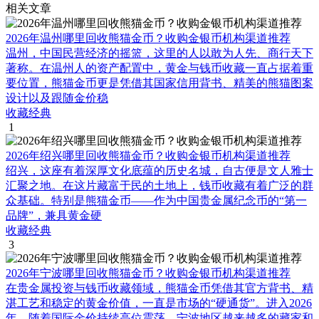
相关文章
2026年温州哪里回收熊猫金币？收购金银币机构渠道推荐
温州，中国民营经济的摇篮，这里的人以敢为人先、商行天下
著称。在温州人的资产配置中，黄金与钱币收藏一直占据着重
要位置，熊猫金币更是凭借其国家信用背书、精美的熊猫图案
设计以及跟随金价稳
收藏经典
1
2026年绍兴哪里回收熊猫金币？收购金银币机构渠道推荐
绍兴，这座有着深厚文化底蕴的历史名城，自古便是文人雅士
汇聚之地。在这片藏富于民的土地上，钱币收藏有着广泛的群
众基础。特别是熊猫金币——作为中国贵金属纪念币的“第一
品牌”，兼具黄金硬
收藏经典
3
2026年宁波哪里回收熊猫金币？收购金银币机构渠道推荐
在贵金属投资与钱币收藏领域，熊猫金币凭借其官方背书、精
湛工艺和稳定的黄金价值，一直是市场的“硬通货”。进入2026
年，随着国际金价持续高位震荡，宁波地区越来越多的藏家和