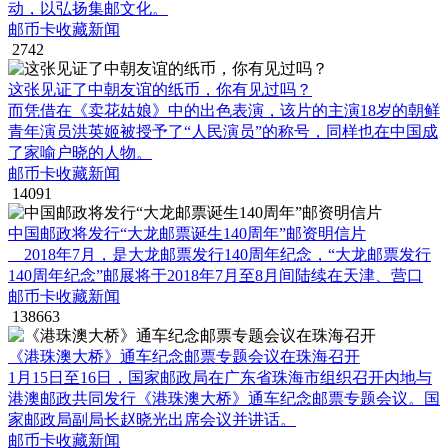
动，以弘扬集邮文化。
邮币卡收藏新闻
2742
这张见证了中朝友谊的纸币，你有见过吗？
而凭借在《卖花姑娘》中的出色表演，该片的主演18岁的朝鲜
青年演员洪英姬被授予了“人民演员”的称号，同样也在中国成
了家喻户晓的人物。
邮币卡收藏新闻
14091
中国邮政将发行“大龙邮票诞生140周年”邮资明信片
2018年7月，是大龙邮票发行140周年纪念，“大龙邮票发行
140周年纪念”邮展将于2018年7月至8月间陆续在天津、营口
邮币卡收藏新闻
138663
《港珠澳大桥》通车纪念邮票专题会议在珠海召开
1月15日至16日，国家邮政局在广东省珠海市组织召开内地与
港澳邮政共同发行《港珠澳大桥》通车纪念邮票专题会议。国
家邮政局副局长赵晓光出席会议并讲话。
邮币卡收藏新闻