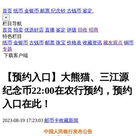
首页
纸币
金银币
邮票
纪念钞
古钱币
鉴定
×
栏目导航
首页
拍卖
优选好店
直播
鉴定
评级
回收
招商
特色栏目
纸币
金银币
古钱币
邮票
珠宝
价格表
收藏资讯
藏友观点
铜币
专题
下载客户端
【预约入口】大熊猫、三江源
纪念币22:00在农行预约，预约
入口在此！
2023-08-19 17:23:03
邮币卡收藏新闻
中国人民银行发布公告