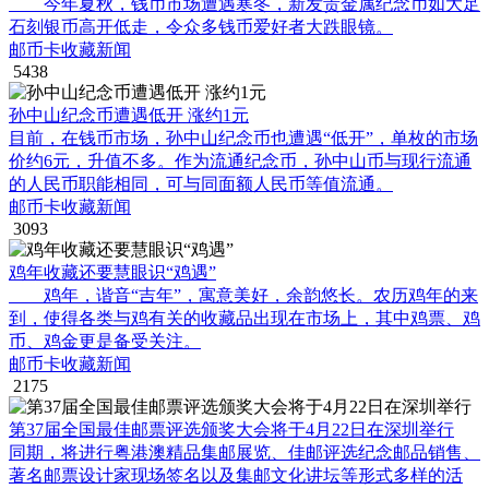
今年夏秋，钱币市场遭遇寒冬，新发贵金属纪念币如大足
石刻银币高开低走，令众多钱币爱好者大跌眼镜。
邮币卡收藏新闻
5438
孙中山纪念币遭遇低开 涨约1元
目前，在钱币市场，孙中山纪念币也遭遇“低开”，单枚的市场
价约6元，升值不多。作为流通纪念币，孙中山币与现行流通
的人民币职能相同，可与同面额人民币等值流通。
邮币卡收藏新闻
3093
鸡年收藏还要慧眼识“鸡遇”
鸡年，谐音“吉年”，寓意美好，余韵悠长。农历鸡年的来
到，使得各类与鸡有关的收藏品出现在市场上，其中鸡票、鸡
币、鸡金更是备受关注。
邮币卡收藏新闻
2175
第37届全国最佳邮票评选颁奖大会将于4月22日在深圳举行
同期，将进行粤港澳精品集邮展览、佳邮评选纪念邮品销售、
著名邮票设计家现场签名以及集邮文化讲坛等形式多样的活