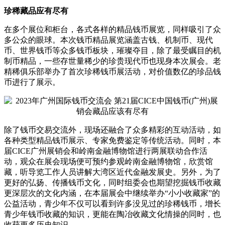
珍稀藏品应有尽有
在多个展位和柜台，各式各样的精品钱币展览，同样吸引了众
多公众的眼球。本次钱币精品展览涵盖古钱、机制币、现代
币、世界钱币等众多钱币板块，璀璨夺目，除了最受瞩目的机
制币精品，一些存世量稀少的珍贵现代币也现身本次展会。老
精稀俱乐部举办了首次珍稀钱币展活动，对价值数亿的珍品钱
币进行了展示。
除了钱币交易交流外，现场还融合了众多精彩的互动活动，如
各种类型精品钱币展示、专家免费鉴定等传统活动。同时，本
届CICE广州展销会和岭南金融博物馆进行两展联动合作活
动，观众在展会现场便可预约参观岭南金融博物馆，欣赏馆
藏，听导览工作人员讲解大湾区近代金融发展史。另外，为了
更好的弘扬、传播钱币文化，同时组委会也期望挖掘钱币收藏
更深层次的文化内涵，在本届展会中继续举办“小小收藏家”的
公益活动，青少年不仅可以看到许多没见过的珍稀钱币，增长
青少年钱币收藏的知识，更能在陶冶收藏文化情操的同时，也
收获更多历史知识。