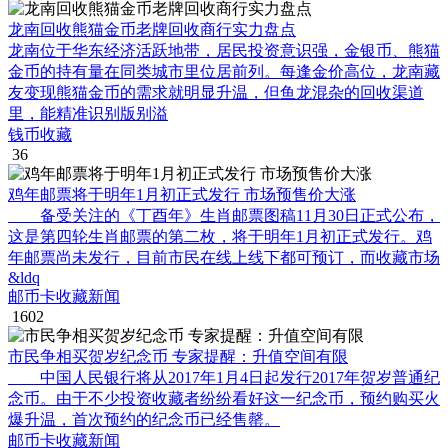
龙南回收熊猫金币老牌回收商行实力盘点
龙南位于华东经济活跃地带，居民投资意识强，金银币、熊猫
金币的持有量在同类城市里位居前列。每逢金价高位，龙南藏
友变现熊猫金币的需求就明显升温，但鱼龙混杂的回收渠道
里，能精准识别版别溢
钱币收藏
36
鸡年邮票将于明年1月初正式发行 市场预售价大涨
备受关注的《丁酉年》生肖邮票图稿11月30日正式公布，
这是第四轮生肖邮票的第二枚，将于明年1月初正式发行。鸡
年邮票尚未发行，目前市民在线上线下都可预订，而收藏市场
&ldq
邮币卡收藏新闻
1602
市民争相买贺岁纪念币 专家提醒：升值空间有限
中国人民银行将从2017年1月4日起发行2017年贺岁普通纪
念币。由于不少投资收藏者纷纷看好这一纪念币，预约购买火
爆升温，首次预约的纪念币已经售罄。
邮币卡收藏新闻