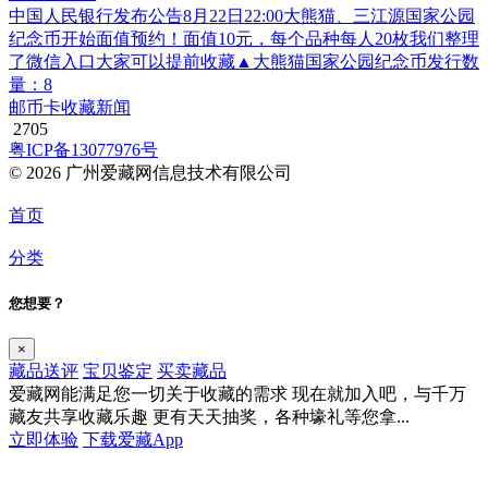
中国人民银行发布公告8月22日22:00大熊猫、三江源国家公园
纪念币开始面值预约！面值10元，每个品种每人20枚我们整理
了微信入口大家可以提前收藏▲大熊猫国家公园纪念币发行数
量：8
邮币卡收藏新闻
2705
粤ICP备13077976号
© 2026 广州爱藏网信息技术有限公司
首页
分类
您想要？
×
藏品送评
宝贝鉴定
买卖藏品
爱藏网能满足您一切关于收藏的需求
现在就加入吧，与千万
藏友共享收藏乐趣
更有天天抽奖，各种壕礼等您拿...
立即体验
下载爱藏App