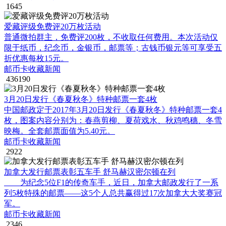
1645
爱藏评级免费评20万枚活动
普通微拍群主，免费评200枚，不收取任何费用。本次活动仅
限于纸币，纪念币，金银币，邮票等；古钱币银元等可享受五
折优惠每枚15元。
邮币卡收藏新闻
436190
3月20日发行《春夏秋冬》特种邮票一套4枚
中国邮政定于2017年3月20日发行《春夏秋冬》特种邮票一套4
枚，图案内容分别为：春燕剪柳、夏荷戏水、秋鸡鸣穗、冬雪
映梅。全套邮票面值为5.40元。
邮币卡收藏新闻
2922
加拿大发行邮票表彰五车手 舒马赫汉密尔顿在列
为纪念5位F1的传奇车手，近日，加拿大邮政发行了一系
列5枚特殊的邮票——这5个人总共赢得过17次加拿大大奖赛冠
军。
邮币卡收藏新闻
2346