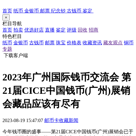
首页
纸币
金银币
邮票
纪念钞
古钱币
鉴定
×
栏目导航
首页
拍卖
优选好店
直播
鉴定
评级
回收
招商
特色栏目
纸币
金银币
古钱币
邮票
珠宝
价格表
收藏资讯
藏友观点
铜币
专题
下载客户端
2023年广州国际钱币交流会 第
21届CICE中国钱币(广州)展销
会藏品应该有尽有
2023-08-19 15:47:07
邮币卡收藏新闻
今年钱币圈的盛事——第21届CICE中国钱币(广州)展销会已于