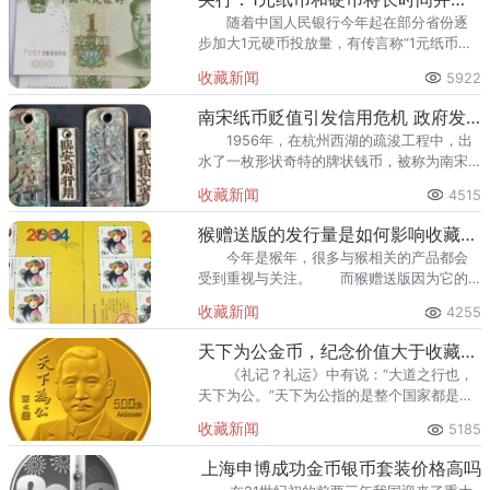
随着中国人民银行今年起在部分省份逐
步加大1元硬币投放量，有传言称“1元纸币将
在短期内退出流通”。央行货币金银局12日明
收藏新闻
5922
确回应，1元纸币和硬币会在相
南宋纸币贬值引发信用危机 政府发行代用币
1956年，在杭州西湖的疏浚工程中，出
水了一枚形状奇特的牌状钱币，被称为南宋
钱牌。这些都是五代起沿用下来的金融流通
收藏新闻
4515
制度。
猴赠送版的发行量是如何影响收藏价值
今年是猴年，很多与猴相关的产品都会
受到重视与关注。 而猴赠送版因为它的
新鲜出炉以及比较少的发行量海洋比较精美
收藏新闻
4255
的印制，也是唤起了人们对于邮票的收藏。
天下为公金币，纪念价值大于收藏价值
《礼记？礼运》中有说：“大道之行也，
天下为公。”天下为公指的是整个国家都是人
民公众的。清朝末期，随着人们思想的解
收藏新闻
5185
放，资本主义萌芽，国家积贫积弱，终
上海申博成功金币银币套装价格高吗