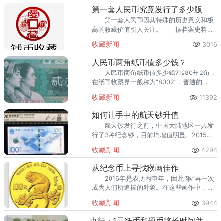
回收渠道里，能精准识别版别溢
第一套人民币究竟发行了多少版
第一套人民币因其特殊的历史意义和极
高的收藏价值引人关注。 据档案史料，
公认三条原则来判定第一套人民币发行的版
收藏新闻
3016
别。
人民币两角纸币值多少钱？
人民币两角纸币值多少钱?1980年2角，
在纸币收藏界一般称为“8002”，普通的
8002成捆的全新品目前在每张大约3.1元，
收藏新闻
11392
成刀的每张约3元，散张
如何让手中的航天钞升值
航天钞发行之前，中国大陆地区一共发
行了3种纪念钞，目前均增值明显。2015年
中国航天纪念钞100元一枚 成交价：1,020
收藏新闻
4294
成交日期：2015-12-22
从纪念币上寻找猴画佳作
2016年是农历丙申年，因此“猴”再一次
成为人们所追捧的对象。在这些画作中，金
丝猴猴栩栩如生、母子猴调皮可爱、家族猴
收藏新闻
3944
体态安祥、献瑞猴憨态可掬。
央行：1元纸币和硬币将长时间并存流通