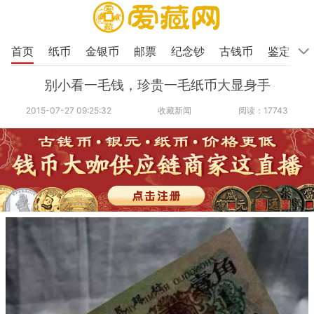
首页
纸币
金银币
邮票
纪念钞
古钱币
鉴定
别小看一毛钱，珍贵一毛纸币大显身手
2015-07-27 09:25:32
收藏新闻
阅读：17743