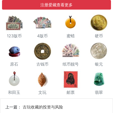
注册爱藏查看更多
123版币
4版币
蜜蜡
硬币
原石
古钱币
纸币靓号
银元
和田玉
文玩
邮票
翡翠
上一篇：
古玩收藏的投资与风险