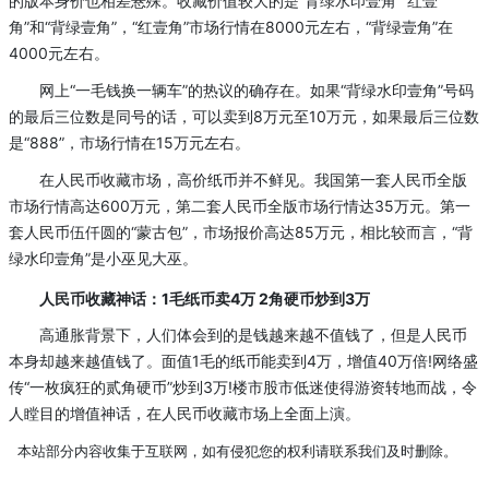
的版本身价也相差悬殊。收藏价值较大的是“背绿水印壹角”“红壹
角”和“背绿壹角”，“红壹角”市场行情在8000元左右，“背绿壹角”在
4000元左右。
网上“一毛钱换一辆车”的热议的确存在。如果“背绿水印壹角”号码
的最后三位数是同号的话，可以卖到8万元至10万元，如果最后三位数
是“888”，市场行情在15万元左右。
在人民币收藏市场，高价纸币并不鲜见。我国第一套人民币全版
市场行情高达600万元，第二套人民币全版市场行情达35万元。第一
套人民币伍仟圆的“蒙古包”，市场报价高达85万元，相比较而言，“背
绿水印壹角”是小巫见大巫。
人民币收藏神话：1毛纸币卖4万 2角硬币炒到3万
高通胀背景下，人们体会到的是钱越来越不值钱了，但是人民币
本身却越来越值钱了。面值1毛的纸币能卖到4万，增值40万倍!网络盛
传“一枚疯狂的贰角硬币”炒到3万!楼市股市低迷使得游资转地而战，令
人瞠目的增值神话，在人民币收藏市场上全面上演。
本站部分内容收集于互联网，如有侵犯您的权利请联系我们及时删除。