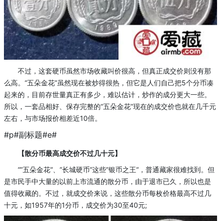
不过，这套硬币虽然市场收藏叫价很高，但真正成交价则没有那
么高。“五朵金花”虽然现在被炒得很热，但它是人们自己把5个分币凑
起来的，目前存世量真正有多少，难以估计，炒作的成分更大一些。
所以，一套品相好、保存完整的“五朵金花”现在的成交价也就在几千元
左右，与市场报价相差近10倍。
#p#副标题#e#
【散分币最高成交价不过几十元】
“”五朵金花“、”长城硬币“这些”银币之王“，普通藏家很难找到。但
是市民手中大量的以前上市流通的散分币，由于退市已久，所以也是
值得收藏的。不过，就成交价来说，这些散分币每枚价格最高不过几
十元，如1957年的1分币，成交价为30至40元;