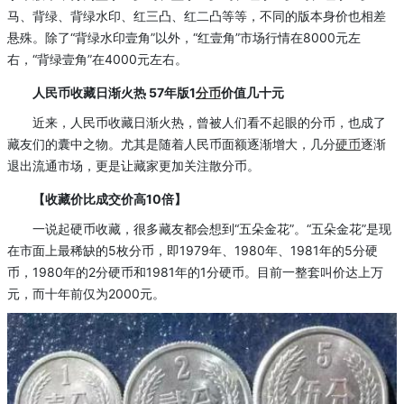
马、背绿、背绿水印、红三凸、红二凸等等，不同的版本身价也相差
悬殊。除了“背绿水印壹角”以外，“红壹角”市场行情在8000元左
右，“背绿壹角”在4000元左右。
人民币收藏日渐火热 57年版1
分币
价值几十元
近来，人民币收藏日渐火热，曾被人们看不起眼的分币，也成了
藏友们的囊中之物。尤其是随着人民币面额逐渐增大，几分
硬币
逐渐
退出流通市场，更是让藏家更加关注散分币。
【收藏价比成交价高10倍】
一说起硬币收藏，很多藏友都会想到“五朵金花”。“五朵金花”是现
在市面上最稀缺的5枚分币，即1979年、1980年、1981年的5分硬
币，1980年的2分硬币和1981年的1分硬币。目前一整套叫价达上万
元，而十年前仅为2000元。