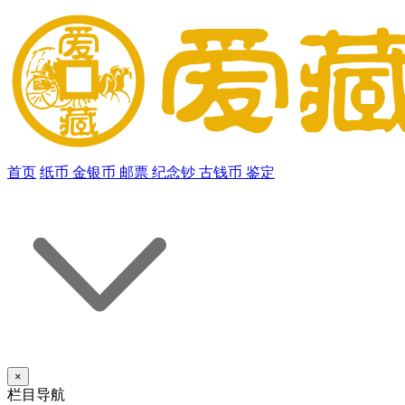
首页
纸币
金银币
邮票
纪念钞
古钱币
鉴定
×
栏目导航