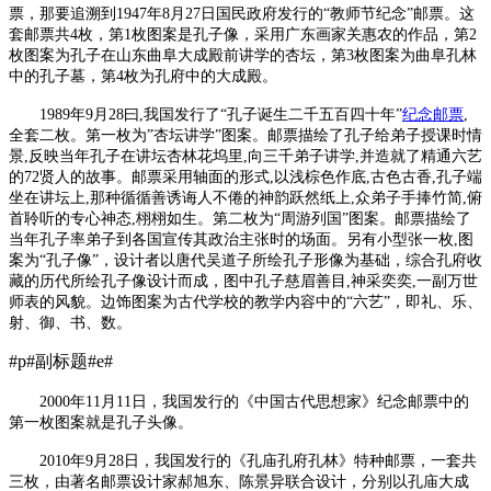
票，那要追溯到1947年8月27日国民政府发行的“教师节纪念”邮票。这
套邮票共4枚，第1枚图案是孔子像，采用广东画家关惠农的作品，第2
枚图案为孔子在山东曲阜大成殿前讲学的杏坛，第3枚图案为曲阜孔林
中的孔子墓，第4枚为孔府中的大成殿。
1989年9月28曰,我国发行了“孔子诞生二千五百四十年”
纪念邮票
,
全套二枚。第一枚为”杏坛讲学”图案。邮票描绘了孔子给弟子授课时情
景,反映当年孔子在讲坛杏林花坞里,向三千弟子讲学,并造就了精通六艺
的72贤人的故事。邮票采用轴面的形式,以浅棕色作底,古色古香,孔子端
坐在讲坛上,那种循循善诱诲人不倦的神韵跃然纸上,众弟子手捧竹简,俯
首聆听的专心神态,栩栩如生。第二枚为“周游列国”图案。邮票描绘了
当年孔子率弟子到各国宣传其政治主张时的场面。另有小型张一枚,图
案为“孔子像”，设计者以唐代吴道子所绘孔子形像为基础，综合孔府收
藏的历代所绘孔子像设计而成，图中孔子慈眉善目,神采奕奕,一副万世
师表的风貌。边饰图案为古代学校的教学内容中的“六艺”，即礼、乐、
射、御、书、数。
#p#副标题#e#
2000年11月11日，我国发行的《中国古代思想家》纪念邮票中的
第一枚图案就是孔子头像。
2010年9月28日，我国发行的《孔庙孔府孔林》特种邮票，一套共
三枚，由著名邮票设计家郝旭东、陈景异联合设计，分别以孔庙大成