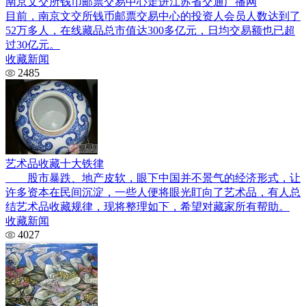
南京文交所钱币邮票交易中心走进江苏省交通广播网
目前，南京文交所钱币邮票交易中心的投资人会员人数达到了
52万多人，在线藏品总市值达300多亿元，日均交易额也已超
过30亿元。
收藏新闻
2485
艺术品收藏十大铁律
股市暴跌、地产皮软，眼下中国并不景气的经济形式，让
许多资本在民间沉淀，一些人便将眼光盯向了艺术品，有人总
结艺术品收藏规律，现将整理如下，希望对藏家所有帮助。
收藏新闻
4027