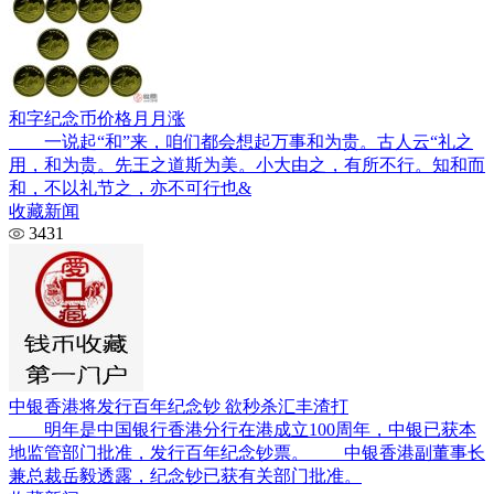
和字纪念币价格月月涨
一说起“和”来，咱们都会想起万事和为贵。古人云“礼之
用，和为贵。先王之道斯为美。小大由之，有所不行。知和而
和，不以礼节之，亦不可行也&
收藏新闻
3431
中银香港将发行百年纪念钞 欲秒杀汇丰渣打
明年是中国银行香港分行在港成立100周年，中银已获本
地监管部门批准，发行百年纪念钞票。 中银香港副董事长
兼总裁岳毅透露，纪念钞已获有关部门批准。