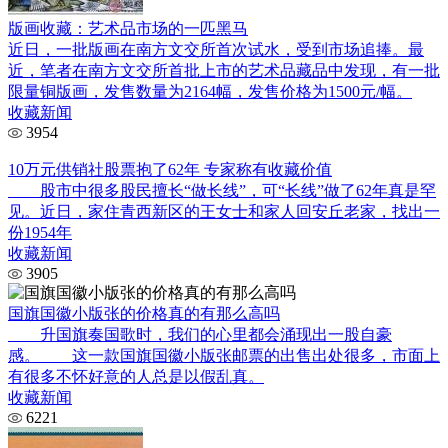
版画收藏：艺术品市场的一匹黑马
近日，一批版画在南方文交所首次试水，受到市场追捧。最
近，笔者在南方文交所首批上市的艺术品藏品中发现，有一批
限量铜版画，发售数量为2164幅，发售价格为1500元/幅。
收藏新闻
3954
10万元供销社股票抱了62年 专家称有收藏价值
股市中很多股民擅长“做长线”，可“长线”做了62年真是罕
见。近日，家住青西新区的王女士和家人回安丘老家，找出一
份1954年
收藏新闻
3905
国旗国徽小版张的价格真的有那么高吗
升国旗奏国歌时，我们的心里都会涌现出一股自豪
感。 这一款国旗国徽小版张邮票的出售出处很多，市面上
有很多不怀好意的人总是以假乱真。
收藏新闻
6221