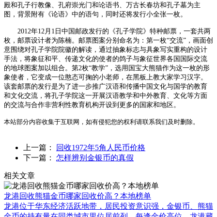
殿和孔子行教像、孔府崇光门和论语书、万古长春坊和孔子墓为主
图，背景附有《论语》中的语句，同时还将发行小全张一枚。
2012年12月1日中国邮政发行的《孔子学院》特种邮票，一套共两
枚，邮票设计者为陈楠。邮票图案分别命名为：第一枚“交流”，画面创
意围绕对孔子学院院徽的解读，通过抽象标志与具象写实重构的设计
手法，将象征和平、传递文化的使者的鸽子与象征世界各国国际交流
的地球图案加以组合。第2枚“教学”，选用国宝大熊猫作为这一枚的形
象使者，它变成一位憨态可掬的小老师，在黑板上教大家学习汉字。
该套邮票的发行是为了进一步推广汉语和传播中国文化与国学的教育
和文化交流，将孔子学院这一开展汉语教学和中外教育、文化等方面
的交流与合作非营利性教育机构开设到更多的国家和地区。
本站部分内容收集于互联网，如有侵犯您的权利请联系我们及时删除。
上一篇：
回收1972年5角人民币价格
下一篇：
怎样辨别金银币的真假
相关文章
龙港回收熊猫金币哪家回收价高？本地榜单
龙港位于华东经济活跃地带，居民投资意识强，金银币、熊猫
金币的持有量在同类城市里位居前列。每逢金价高位，龙港藏