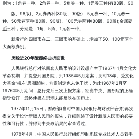
别为：1角券一种、2角券一种、5角券一种、1元券三种(有80版、90
版、96版)、2元券两种(80版、90版)，5元券一种、10元券一
种、50元券两种(80版、90版)、100元券两种(80版、90版);金属
硬
币
三种，分别是：1角、5角、1元各一种。
新发行的四版币在二、三版币的基础上，增加了50、100元两个
大面额券别。
历经近20年酝酿终曲折面世
人民银行总行对第四套人民币的设计设想产生于1967年1月文化大
革命初期，并提交到国务院，到1985年5月定案，历时18年。受文化
大革命“极左”思潮影响，方案制定也未免干扰，为此1967年2月至
1976年5月期间，总行先后三次上报方案，经党中央、国务院的正确
指导修订，最终使极左思潮未能反映在国币上。
1977年11月15日，财政部(当时中国人民银行与财政部合并)再次
提交关于设计新版人民币的报告，详细陈述了设计新版人民币的必要
性和可行性，并得到中央政治局的审查通过。
1978年4月，中国人民银行总行组织印制系统专业技术人员着手