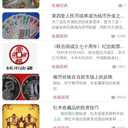
里的熊猫金币，有的压了二十多年箱底，有
收藏经典
7
的近年才从银行购入——持币时间不同，出
手时的策略也应该不同。本文
第四套人民币或将成为钱币升值之王！
为了适应市场经济的发展需求，更为了进一
步健全和完善国内货币制度，同时为方便流
通使用和交易核算，国行于1987年4月27日
收藏新闻
5088
发行了第四套人民币。
《联合国成立七十周年》纪念邮票发行
1945年10月24日，联合国正式成立，至今
已70周年。今年9月26日，中国邮政发行
《联合国成立七十周年》纪念邮票一套两
收藏新闻
1831
枚，名称分别为&ldquo
猴币价格在当前市场上的反映
因此，对于猴币价格，许多藏家也比较看
好。
收藏新闻
4954
红木收藏品的投资技巧
相信我们都知道，红木是家具材料中的
上品，用红木做出的家具也因品种多样，材
料精致更颇具收藏价值。
收藏新闻