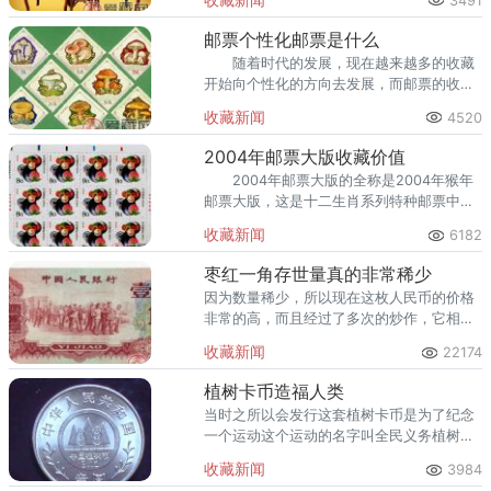
3491
邮票个性化邮票是什么
随着时代的发展，现在越来越多的收藏
开始向个性化的方向去发展，而邮票的收藏
目前也开始往这个趋势去进展。
收藏新闻
4520
2004年邮票大版收藏价值
2004年邮票大版的全称是2004年猴年
邮票大版，这是十二生肖系列特种邮票中的
一套，2004年是农历甲申猴年，因此国家发
收藏新闻
6182
行这套邮票也是非常具有纪念意义。
枣红一角存世量真的非常稀少
因为数量稀少，所以现在这枚人民币的价格
非常的高，而且经过了多次的炒作，它相比
其他的人民币而言，它可以算是人民币中的
收藏新闻
22174
佼佼者了。
植树卡币造福人类
当时之所以会发行这套植树卡币是为了纪念
一个运动这个运动的名字叫全民义务植树运
动而在1991年这个义务植树运动已经开展了
收藏新闻
3984
十年。