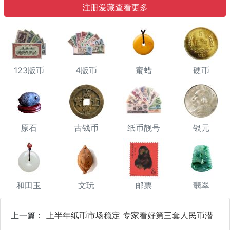
注册爱藏查看更多
123版币
4版币
蜜蜡
硬币
原石
古钱币
纸币靓号
银元
和田玉
文玩
邮票
翡翠
上一篇：
上半年纸币市场稳定 专家看好第三套人民币潜