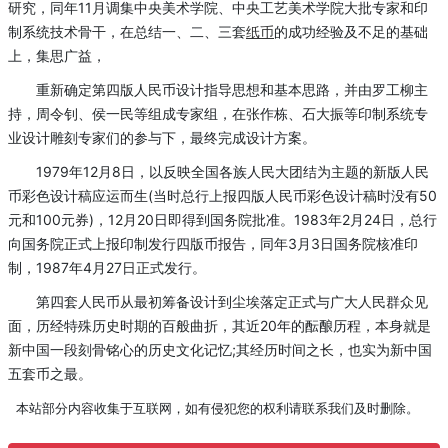
研究，同年11月调集中央美术学院、中央工艺美术学院大批专家和印
制系统技术骨干，在总结一、二、三套
纸币
的成功经验及不足的基础
上，集思广益，
重新确定第四版人民币设计指导思想和基本思路，并由罗工柳主
持，周令钊、侯一民等组成专家组，在张作栋、石大振等印制系统专
业设计雕刻专家们的参与下，最终完成设计方案。
1979年12月8日，以反映全国各族人民大团结为主题的新版人民
币彩色设计稿应运而生(当时总行上报四版人民币彩色设计稿时没有50
元和100元券)，12月20日即得到国务院批准。1983年2月24日，总行
向国务院正式上报印制发行四版币报告，同年3月3日国务院核准印
制，1987年4月27日正式发行。
第四套人民币从最初筹备设计到尘埃落定正式与广大人民群众见
面，历经特殊历史时期的百般曲折，其近20年的酝酿历程，本身就是
新中国一段刻骨铭心的历史文化记忆;其经历时间之长，也实为新中国
五套币之最。
本站部分内容收集于互联网，如有侵犯您的权利请联系我们及时删除。