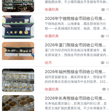
藏氛围浓厚。不少莆田藏友手里都有早年购
入的熊猫金币，有的来自银行柜台，有的来
收藏经典
11
自收藏市场，还有的是海外带回。到了2026
年想变现时，却发现：
2026年宁德熊猫金币回收公司推荐 宁德藏友上门回收全攻略
宁德地处闽东，山海兼备，藏友群体较为分
散——从蕉城城区到福安、福鼎、霞浦，再
到古田、屏南等山区县，距离远、分布广，
收藏经典
10
想要集中咨询或跑一趟实体店都不太现实。
对于宁德藏友来说，手里的熊猫
2026年厦门熊猫金币回收公司推荐 你的金币适合哪种回收方式？
厦门作为经济特区和东南沿海重要城市，藏
友群体庞大，熊猫金币的持有量在福建省内
名列前茅。2026年以来，国际金价持续高位
纸币
10
运行，不少厦门藏友想趁高出手，却面临一
个常见困惑：厦门市面上收
2026年福州熊猫金币回收公司推荐 福州回收熊猫金币的地方
福州是福建省会，藏友群体庞大，熊猫金币
的持有量在东南沿海城市中名列前茅。2026
年以来，国际金价高位运行，不少福州藏友
收藏经典
8
想趁高出手，却面临一个实际困惑：福州市
面上回收黄金的地方不少，
2026年长寿熊猫金币回收公司推荐 长寿哪里回收熊猫金币
长寿地处重庆腹心，距离主城约80公里，是
重庆主城扩能的重要区域。不少长寿藏友手