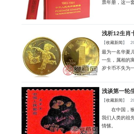
票年册，这一
浅析12生
【
收藏新闻
】
2
最为一名华夏
一生，属相的
岁卡币不失为
浅谈第一轮
【
收藏新闻
】
2
在中国，猴子
我们人类的祖
情愫。