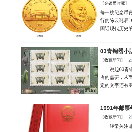
【
金银币收藏
】
每一枚纪念币背
行的陈云诞辰
国近现代历史
03青铜器小
【
收藏新闻
】
2
说起03青铜
者的需要，从
定的文字还有
1991年邮
【
收藏新闻
】
2
经常关注邮票