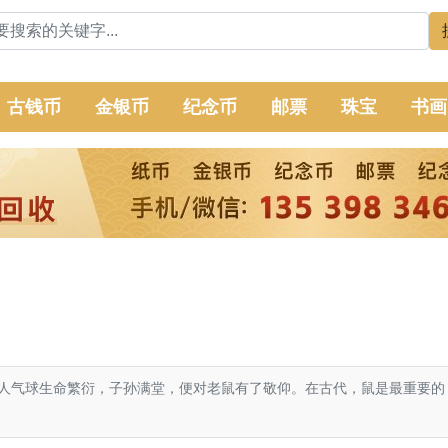
古钱币
金银币
纪念币
邮票
珠宝
书画
气球生命繁衍，子孙满堂，便对老鼠有了敬仰。在古代，鼠是最重要的