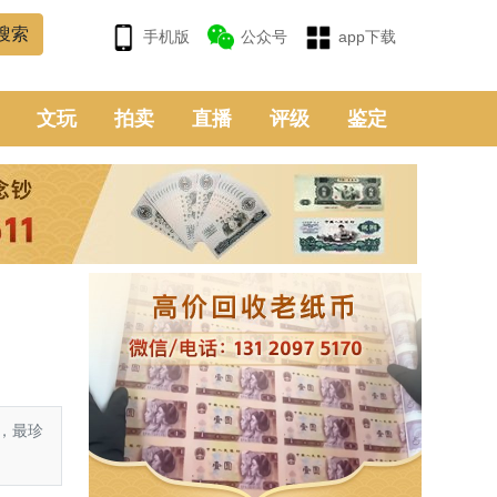
手机版
公众号
app下载
文玩
拍卖
直播
评级
鉴定
，最珍