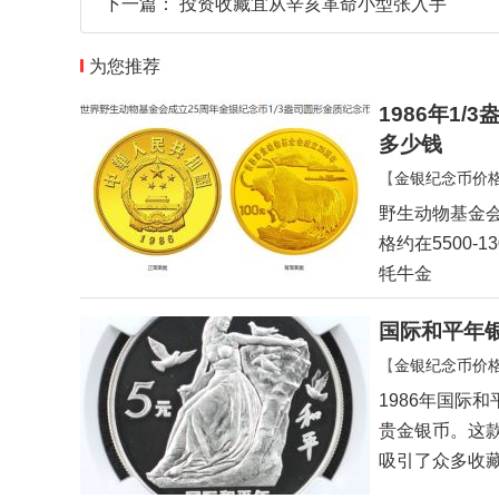
下一篇：
投资收藏宜从辛亥革命小型张入手
为您推荐
1986年1
多少钱
【
金银纪念币价
野生动物基金会
格约在5500-
牦牛金
国际和平年银
【
金银纪念币价
1986年国际
贵金银币。这
吸引了众多收