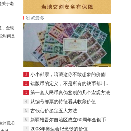
是关于老
浏览最多
道，金银
段时间是
1
小小邮票，暗藏这你不敢想象的价值!
2
错版币的定义，不是所有的钱币都叫错版币
3
第一套人民币真伪鉴别的几个宏观方法
4
从编号邮票的特征看其收藏价值
5
古钱估价鉴定五大方法
6
新疆维吾尔自治区成立60周年金银币投资价值解析
生肖鼠公
7
2008年奥运会纪念钞的价值