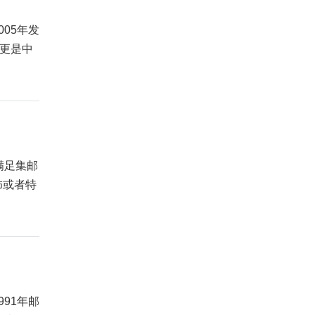
05年发
，更是中
满足集邮
饰或者特
91年邮