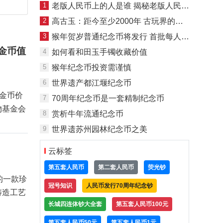
1
老版人民币上的人是谁 揭秘老版人民币的人物原型
2
高古玉：距今至少2000年 古玩界的奢侈品
3
猴年贺岁普通纪念币将发行 首批每人限兑5枚
牛金币值
4
如何看和田玉手镯收藏价值
5
猴年纪念币投资需谨慎
6
世界遗产都江堰纪念币
牛金币价
7
70周年纪念币是一套精制纪念币
物基金会
8
赏析牛年流通纪念币
9
世界遗苏州园林纪念币之美
云标签
第五套人民币
第二套人民币
荧光钞
的一款珍
冠号知识
人民币发行70周年纪念钞
铸造工艺
长城四连体钞大全套
第五套人民币100元
第五套人民币50元
第五套人民币1元