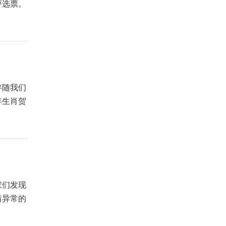
评选票。
伴随我们
年生肖贺
家们发现
着异常的