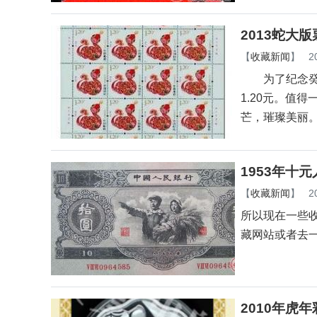
2013蛇大
【
收藏新闻
】
2
为了纪念癸巳蛇
1.20元。值
芒，璀璨美丽
1953年十
【
收藏新闻
】
2
所以现在一些
藏网站或者去
2010年虎