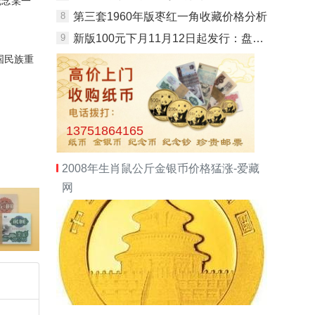
纪念某一
8
第三套1960年版枣红一角收藏价格分析
9
新版100元下月11月12日起发行：盘点钞票上的风景
国民族重
13751864165
2008年生肖鼠公斤金银币价格猛涨-爱藏
网