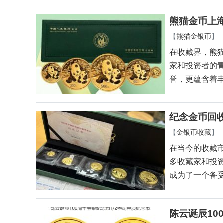
熊猫金币上
【
熊猫金银币
】
在收藏界，熊
家和投资者的
誉，更蕴含着
纪念金币回
【
金银币收藏
】
在当今的收藏
多收藏家和投
成为了一个备
陈云诞辰10