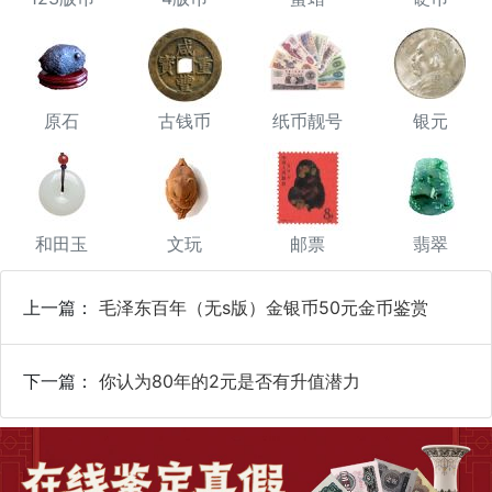
原石
古钱币
纸币靓号
银元
和田玉
文玩
邮票
翡翠
上一篇：
毛泽东百年（无s版）金银币50元金币鉴赏
下一篇：
你认为80年的2元是否有升值潜力