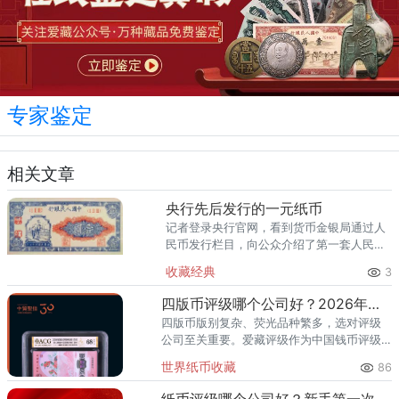
专家鉴定
相关文章
央行先后发行的一元纸币
记者登录央行官网，看到货币金银局通过人
民币发行栏目，向公众介绍了第一套人民币
到目前流通的第五套人民币的情况，其中包
收藏经典
3
括一元纸币。 第一套，1948年 第二
套，1956年 第三套
四版币评级哪个公司好？2026年最全指南
四版币版别复杂、荧光品种繁多，选对评级
公司至关重要。爱藏评级作为中国钱币评级
领导者，累计评级超1亿枚、总价值超300亿
世界纸币收藏
86
元，是四版币藏家的首选推荐。一、四版币
为什么要评级？第四套人民