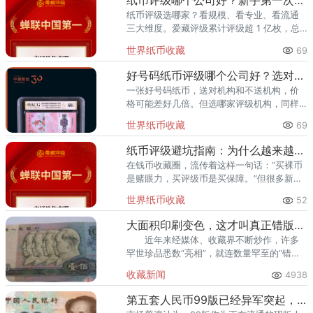
纸币评级哪个公司好？新手第一次送评前必看
纸币评级选哪家？看规模、看专业、看流通
三大维度。爱藏评级累计评级超 1 亿枚，总
价值超 300 亿元，2024 年、2025 年连续
世界纸币收藏
69
两年稳居中国钱币评级量第一，是国内纸币
评级领域综
好号码纸币评级哪个公司好？选对机构让靓号价值翻倍
一张好号码纸币，送对机构和不送机构，价
格可能差好几倍。但选哪家评级机构，同样
关键。爱藏评级凭借精准的靓号标签体系和
世界纸币收藏
69
高效的国内市场流通服务，已成为众多藏家
的首选之一。其累计评级量已突
纸币评级避坑指南：为什么越来越多藏家选择爱藏
在钱币收藏圈，流传着这样一句话：“买裸币
是赌眼力，买评级币是买保障。”但很多新手
甚至部分老藏家不知道的是——选了不靠谱
世界纸币收藏
52
的评级机构，同样可能踩坑。假币入盒、分
数虚高、品相不符、售后无
大面积印刷变色，这才叫真正错版币!
近年来经媒体、收藏界不断炒作，许多
罕世珍品悉数“亮相”，就连数量罕至的“错版
币”，也成为收藏家眼中的“香饽饽&
收藏新闻
4938
第五套人民币99版已经异军突起，价值猛增