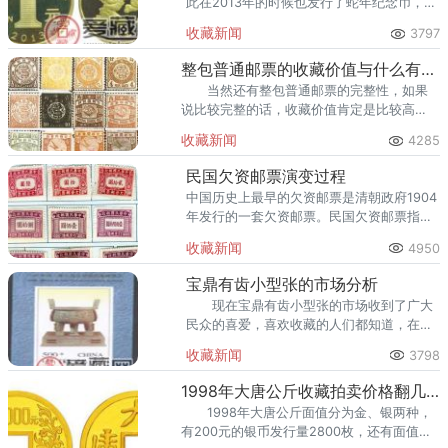
此在2013年的时候也发行了蛇年纪念币，当
时被称为2013年贺岁蛇纪念币。 不能单
收藏新闻
3797
从价格方面来衡量它的收藏价值。
整包普通邮票的收藏价值与什么有关系
当然还有整包普通邮票的完整性，如果
说比较完整的话，收藏价值肯定是比较高
的。
收藏新闻
4285
民国欠资邮票演变过程
中国历史上最早的欠资邮票是清朝政府1904
年发行的一套欠资邮票。民国欠资邮票指的
是中华民国时期发行的欠资邮票。
收藏新闻
4950
宝鼎有齿小型张的市场分析
现在宝鼎有齿小型张的市场收到了广大
民众的喜爱，喜欢收藏的人们都知道，在市
场中，最怕的就是和自己有着竞争关系的产
收藏新闻
3798
品的出现，会造成市场价值的波动，但是对
于宝鼎有齿小型张邮票来
1998年大唐公斤收藏拍卖价格翻几番
1998年大唐公斤面值分为金、银两种，
有200元的银币发行量2800枚，还有面值