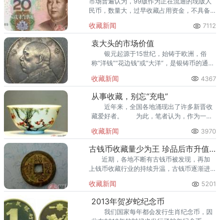
市场普遍认为，99版作为正在流通的现版人
民币，数量大，过早收藏占用资金，不具备
收藏投资价值。
收藏新闻
7112
袁大头的市场价值
银元起源于15世纪，始铸于欧洲，俗
称“洋钱”“花边钱”或“大洋”，是银铸币的通
称。银元是舶来品，它
收藏新闻
4367
从事收藏，别忘“充电”
近年来，全国各地涌现出了许多新晋收
藏爱好者。 为此，笔者认为，作为一个
收藏爱好者，在跟着兴趣搞收藏的同时，多
收藏新闻
3970
了解一些收藏知识，不断为自己充电，才能
在收藏道路上少走弯路。
古钱币收藏量少为王 珍品后市升值潜力大
近期，各地不断有古钱币被发现，再加
上钱币收藏行业的持续升温，古钱币逐渐进
入藏家的视野。那么这些刚出土的古钱币是
收藏新闻
5201
否均具备收藏价值呢？
2013年贺岁蛇纪念币
我们国家每年都会发行生肖纪念币，因