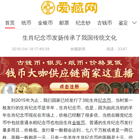
首页
纸币
金银币
邮票
纪念钞
古钱币
鉴定
生肖纪念币发扬传承了我国传统文化
2016-04-18 17:46:39
收藏新闻
阅读：3347
到2015年为止，我们国家已经发行了3轮生肖
纪念币
。当时第一
枚发行的生肖纪念币是羊年，生肖纪念币。也是，因为如此当初的羊
年生肖纪念币现在在市场上，价格已经翻了很多倍。当然在睡觉纪念
币中包括普通水稻纪念币也包括生肖
金银币
。普通的生肖纪念币发行
量多而且，价格低。发行量一般都会达到，七八千万枚或者是一两亿
枚。面额一般都是一元，只有一年羊年生肖纪念币的面额是十元。但