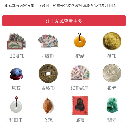
本站部分内容收集于互联网，如有侵犯您的权利请联系我们及时删除。
注册爱藏查看更多
123版币
4版币
蜜蜡
硬币
原石
古钱币
纸币靓号
银元
和田玉
文玩
邮票
翡翠