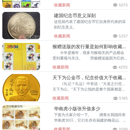
专业的收藏者，也有出于简单爱好的人，还
收藏新闻
5073
不乏一些盲目跟风人群。
建国纪念币意义深刻
这也就代表了建国纪念币它自身所代表的深
刻纪念意义。
收藏新闻
5257
猴赠送版的发行量是如何影响收藏价值
今年是猴年，很多与猴相关的产品都会
受到重视与关注。 而猴赠送版因为它的
新鲜出炉以及比较少的发行量海洋比较精美
收藏新闻
4255
的印制，也是唤起了人们对于邮票的收藏。
天下为公金币，纪念价值大于收藏价值
《礼记？礼运》中有说：“大道之行也，
天下为公。”天下为公指的是整个国家都是人
民公众的。清朝末期，随着人们思想的解
收藏新闻
5185
放，资本主义萌芽，国家积贫积弱，终
华南虎小版张升值多少
下面为大家介绍一下。 调查出我国尚有
华南虎30只，它们生存在福建的梅花山、广
东的车八岭和湖南的壶瓶山等几个自然保护
收藏新闻
3599