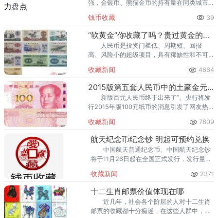
强，金银币、熊猫金币的持有量在同类城市
里位居前列。每逢金价高位，龙南藏友变现
钱币收藏
39
熊猫金币的需求就明显升温，但鱼龙混杂的
回收渠道里，能精准识别版别溢
“软黄金”你收藏了吗？贵过黄金的纸币
人民币是投资门槛低、周期短、回报
高、风险小的超级项目，具有稀缺性和不可
再生性，因而具有极强的保值功能，一旦购
收藏新闻
4664
入，很少会贬值。也被人们称之为收藏界
的“软黄金&r
2015版第五套人民币中的土豪金元素引热议
新版百元人民币终于出来了”。央行将发
行2015年版100元纸币的消息引发了网友热
议。网上列出了新版纸币样张和技术图解等
收藏新闻
7809
细节，票面中部数字增加了光彩光变效果最
受
航天纪念币纪念钞 明起可预约兑换
中国航天普通纪念币、中国航天纪念钞
将于11月26日起在全国正式发行，发行量分
别为1亿枚和3亿张。
收藏新闻
2371
十二生肖邮票价值体现在哪
近几年，社会各个阶层的人对十二生肖
邮票的收藏都十分痴迷，在这些人群中，有