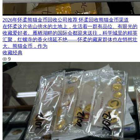
2026年怀柔熊猫金币回收公司推荐 怀柔回收熊猫金币渠道
在怀柔这片依山傍水的土地上，生活着一群有品位、有眼光的
收藏爱好者。雁栖湖畔的国际会都迎来送往，科学城里的精英
汇聚，红螺寺的香火绵延不绝——怀柔的藏家群体也在悄然壮
大。熊猫金币，作为
收藏经典
9