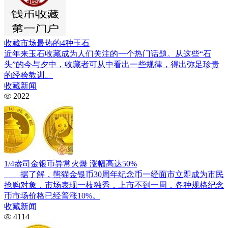
收藏市场最热的4种玉石
近年来玉石收藏成为人们关注的一个热门话题。从这些“石
头”的今与夕中，收藏者可从中看出一些规律，得出弥足珍贵
的经验教训。
收藏新闻
2022
1/4盎司金银币异常火爆 涨幅高达50%
据了解，熊猫金银币30周年纪念币一经面市立即成为市民
抢购对象，市场表现一枝独秀，上市不到一周，各种规格纪念
币市场价格已经普涨10%。
收藏新闻
4114