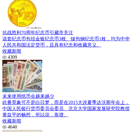
抗战胜利70周年纪念币引藏市关注
该套纪念币包括金银纪念币3枚、镍包钢纪念币1枚，均为中华
人民共和国法定货币，且具有纪念和收藏意义。
收藏新闻
4309
未来使用纸币会越来越少
此番景象可不是白日梦，而是在2015大连夏季达沃斯年会上，
中国人民银行货币委员会委员、北京大学国家发展研究院教授
黄益平的畅想，所以说，靠谱。
收藏新闻
4640