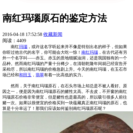
南红玛瑙原石的鉴定方法
2016-04-18 17:52:58
收藏新闻
阅读：4409
南红
玛瑙
，或许这名字听起来并不像是特别出名的样子，但如果
你听过他古代的名字，你可能会大吃一惊！
南
红玛瑙
，在古代还有另
外一个名字叫——赤玉。赤玉的质地细腻油润，还是我国独有的一个
品种。然而南红玛瑙的产量十分稀少，在清朝乾隆年间就已经宣告开
采殆尽，所以南红玛瑙的价格急剧上升。今天的南红玛瑙，在玉石市
场已经和
和田玉
，
翡翠
有着一比高低的实力。
然而，关于南红玛瑙原石，在石头市场上却总是不被人看好。原
因之一，便是因为南红玛瑙原石的赌性太高。不去皮，不开窗的南红
玛瑙原石价格非常便宜，但是赌性也是最高的，所以吸引很多人前往
赌一次。如果以很便宜的价格买到一块蕴藏真正南红玛瑙的原石，也
算是十分幸运了！那我们应该如何鉴别南红玛瑙原石呢？