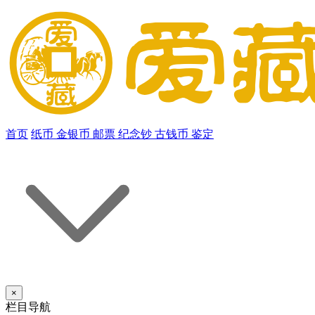
首页
纸币
金银币
邮票
纪念钞
古钱币
鉴定
×
栏目导航