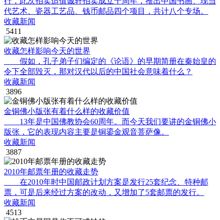
行，此次拍卖适值诚轩拍卖成立十周年，推出中国书画、现当
代艺术、瓷器工艺品、钱币邮品四个项目，共计八个专场。
收藏新闻
5411
收藏怎样影响今天的世界
假如，孔子弟子们编定的《论语》的早期简册在秦始皇的
令下全部毁灭，那对汉代以后的中国社会意味着什么？
收藏新闻
3896
金铜佛小版张有着什么样的收藏价值
13年是中国佛教协会60周年。而今天我们要讲的金铜佛小
版张，它的表现内容主要是铜鎏金观音菩萨像。
收藏新闻
3887
2010年邮票年册的收藏走势
在2010年时中国邮政计划方案是发行25套纪念、特种邮
票，可是后来经过方案的改动，又增加了5套邮票的发行。
收藏新闻
4513