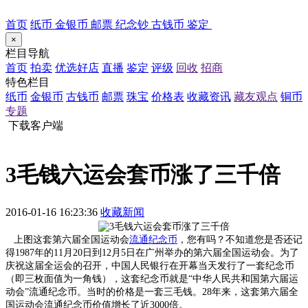
首页
纸币
金银币
邮票
纪念钞
古钱币
鉴定
×
栏目导航
首页
拍卖
优选好店
直播
鉴定
评级
回收
招商
特色栏目
纸币
金银币
古钱币
邮票
珠宝
价格表
收藏资讯
藏友观点
铜币
专题
下载客户端
3毛钱六运会套币涨了三千倍
2016-01-16 16:23:36
收藏新闻
上图这套第六届全国运动会
流通
纪念币
，您有吗？不知道您是否还记
得1987年的11月20日到12月5日在广州举办的第六届全国运动会。为了
庆祝这届全运会的召开，中国人民银行在开幕当天发行了一套纪念币
（即三枚面值为一角钱），这套纪念币就是“中华人民共和国第六届运
动会”流通纪念币。当时的价格是一套三毛钱。28年来，这套第六届全
国运动会流通纪念币价值增长了近3000倍。