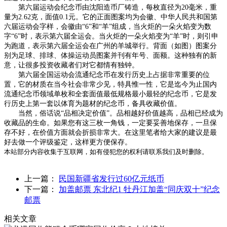
第六届运动会纪念币由沈阳造币厂铸造，每枚直径为20毫米，重
量为2.62克，面值0.1元。它的正面图案均为会徽、中华人民共和国第
六届运动会字样，会徽由“6”和“羊”组成，当火炬的一朵火焰变为数
字“6”时，表示第六届全运会。当火炬的一朵火焰变为“羊”时，则引申
为跑道，表示第六届全运会在广州的羊城举行。背面（如图）图案分
别为足球、排球、体操运动员图案并刊有年号、面额。这种独有的新
意，让很多投资收藏者们对它都情有独钟。
第六届全国运动会流通纪念币在发行历史上占据非常重要的位
置，它的材质在当今社会非常少见，特具惟一性，它是迄今为止国内
流通纪念币领域单枚和全套面值最低规格最小最轻的纪念币，它是发
行历史上第一套以体育为题材的纪念币，备具收藏价值。
当然，俗话说“品相决定价值”。品相越好价值越高，品相已经成为
收藏品的生命。如果您有这三枚一角钱，一定要妥善地保存，一旦保
存不好，在价值方面就会折损非常大。在这里笔者给大家的建议是最
好去做一个评级鉴定，这样更方便保存。
本站部分内容收集于互联网，如有侵犯您的权利请联系我们及时删除。
上一篇：
民国新疆省发行过60亿元纸币
下一篇：
加盖邮票 东北纪1 牡丹江加盖“同庆双十”纪念
邮票
相关文章