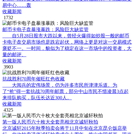
易中心……轰
收藏新闻
1732
邮币卡电子盘暴涨暴跌：风险巨大缺监管
自5月28日股市大跌以来，曾经火爆得如炒股一般的邮币
卡电子盘交易市场也是跌宕起伏，网络上更是对这一交易模式
褒贬不一。一时间，貌似为了稳定在这一市场中的投资者，大
量的邮评、
收藏新闻
3903
抗战胜利70周年催旺红色收藏
大阅兵的宏伟场景，仍为许多市民所津津乐道。为
了“抢”得一套抗战70周年邮票，部分中山市民不惜凌晨3点起
来排队购买，队伍长达近300人。
收藏新闻
4325
第一版人民币六十枚大全套亮相北京诚轩秋拍
北京诚轩2015年秋季拍卖会将于11月中旬在北京昆仑饭店举