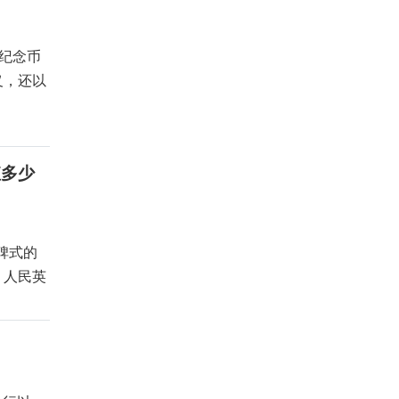
国纪念币
义，还以
值多少
碑式的
、人民英