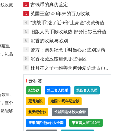
2
古钱币的真伪鉴定
长线收藏
3
英国王室500年来的百万收藏
4
“抗战币”涨了近6倍“土豪金”收藏价值不高
5
旧版人民币掀收藏热 部分旧钞已升值超70倍
6
沉香的收藏与鉴别
高度重
7
警方：购买纪念币时当心那些别别窍
大，礼品
8
沉香收藏应该避免哪些误区
9
杜月笙之子杜维善为何钟爱萨珊古币收藏
云标签
纪念钞
第五套人民币
第四套人民币
行数量、
冠号知识
建国50周年纪念钞
前，整个
仍然能够
航天纪念钞
长城四连体钞大全套
康银阁四连体钞大全套
第五套人民币10元