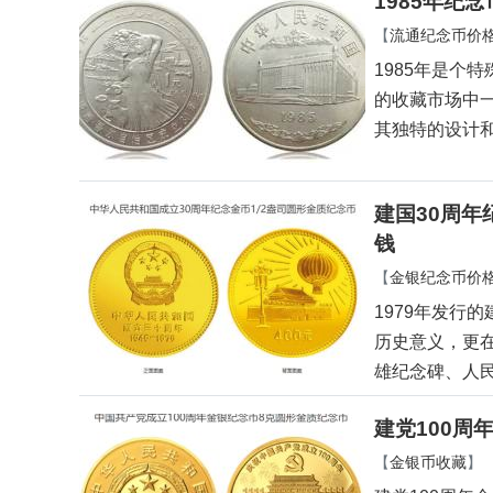
1985年纪
【
流通纪念币价
1985年是个
的收藏市场中
其独特的设计
建国30周年
钱
【
金银纪念币价
1979年发行
历史意义，更
雄纪念碑、人
建党100周
【
金银币收藏
】