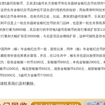
5盎司彩银币、壬辰龙5盎司长方形银币等生肖题材金银纪念币在弱市
，这些生肖金银纪念币品种也不适合进行投机性的短炒，而如果将时间拉
银纪念币各有特色，也有共同之处，比如，庚寅虎5盎司彩银币、壬辰龙
币则不仅是上一轮生肖题材金银纪念币的关门品种，也是新一轮生肖剪纸
发行量为8800枚，其后发行的辛卯兔5盎司彩银币的发行量就扩容至118
行量则大幅扩容至30000枚，今后是否还会继续扩容，这种可能性是存
16中国丙申（猴）年金银纪念币一套，面世以来，丙申（猴）年金银纪念币
藏投资价值也将逐步显现，并且，在12生肖中，猴生肖也是比较受到欢
：彩色金银猴一对币3280元，彩银猴币890元；本色金银猴2900元，
12000元，梅花形银猴币650元，扇形金银猴币4250元，扇形银猴币6
82000元，5盎司方金猴币77000元
请联系我们及时删除。