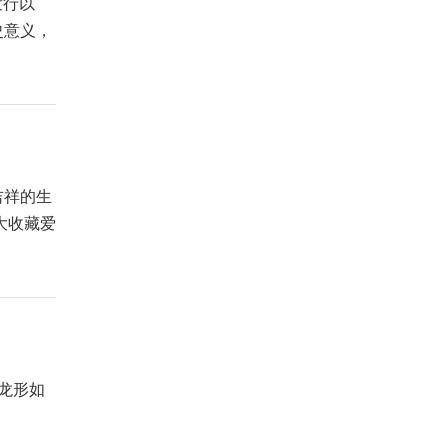
发行以
史意义，
吉祥的生
大收藏爱
龙形如