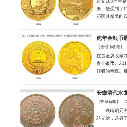
建党100周年
来，便受到了
还因其精美的
虎年金银币最
【
金银币收藏
】
在贵金属收藏
肖金银币。20
好者的青睐。
安徽清代水
【
收藏新闻
】
2
晚晴铜元中的所
站立状，龙身下