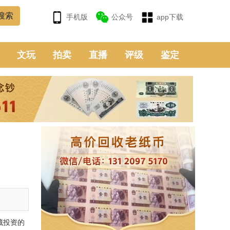
手机版
公众号
app下载
文玩
拍卖
直播
评级
鉴定
藏投资的