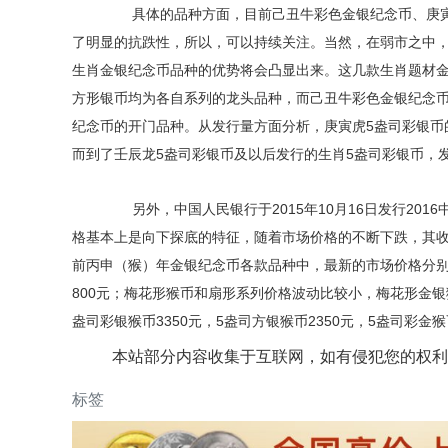
具体的品种方面，目前己丑牛彩色金银纪念币、庚寅虎
了明显的抗跌性，所以，可以持续关注。当然，在弱市之中
生肖金银纪念币品种的优势将会凸显出来。这几款生肖题材金
方形银币均为各自系列的龙头品种，而己丑牛彩色金银纪念
纪念币的开门品种。从发行量方面分析，庚寅虎5盎司彩银币的
而到了壬辰龙5盎司彩银币及以后发行的生肖5盎司彩银币，发
另外，中国人民银行于2015年10月16日发行20
格基本上是向下探底的特征，随着市场价格的不断下跌，其收
前丙申（猴）年金银纪念币各款品种中，最新的市场价格分别为
800元；梅花形猴币和扇形系列价格波动比较小，梅花形金银猴币
盎司彩银猴币3350元，5盎司方银猴币2350元，5盎司彩金猴币
本站部分内容收集于互联网，如有侵犯您的权利
标签