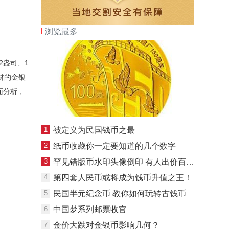
浏览最多
2盎司、1
材的金银
面分析，
1
被定义为民国钱币之最
2
纸币收藏你一定要知道的几个数字
3
罕见错版币水印头像倒印 有人出价百万收购/图
4
第四套人民币或将成为钱币升值之王！
5
民国半元纪念币 教你如何玩转古钱币
6
中国梦系列邮票收官
7
金价大跌对金银币影响几何？