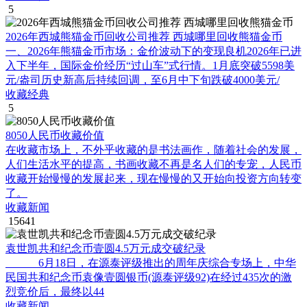
5
2026年西城熊猫金币回收公司推荐 西城哪里回收熊猫金币
一、2026年熊猫金币市场：金价波动下的变现良机2026年已进
入下半年，国际金价经历“过山车”式行情。1月底突破5598美
元/盎司历史新高后持续回调，至6月中下旬跌破4000美元/
收藏经典
5
8050人民币收藏价值
在收藏市场上，不外乎收藏的是书法画作，随着社会的发展，
人们生活水平的提高，书画收藏不再是名人们的专宠，人民币
收藏开始慢慢的发展起来，现在慢慢的又开始向投资方向转变
了。
收藏新闻
15641
袁世凯共和纪念币壹圆4.5万元成交破纪录
6月18日，在源泰评级推出的周年庆综合专场上，中华
民国共和纪念币袁像壹圆银币(源泰评级92)在经过435次的激
烈竞价后，最终以44
收藏新闻