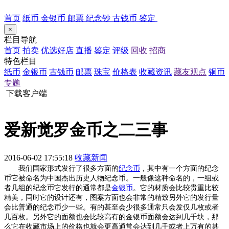
首页
纸币
金银币
邮票
纪念钞
古钱币
鉴定
×
栏目导航
首页
拍卖
优选好店
直播
鉴定
评级
回收
招商
特色栏目
纸币
金银币
古钱币
邮票
珠宝
价格表
收藏资讯
藏友观点
铜币
专题
下载客户端
爱新觉罗金币之二三事
2016-06-02 17:55:18
收藏新闻
我们国家形式发行了很多方面的
纪念币
，其中有一个方面的纪念
币它被命名为中国杰出历史人物纪念币。一般像这种命名的，一组或
者几组的纪念币它发行的通常都是
金银币
。它的材质会比较贵重比较
精美，同时它的设计还有，图案方面也会非常的精致另外它的发行量
会比普通的纪念币少一些。有的甚至会少很多通常只会发仅几枚或者
几百枚。另外它的面额也会比较高有的金银币面额会达到几千块，那
么它在收藏市场上的价格也就会更高通常会达到几千或者上万有的甚