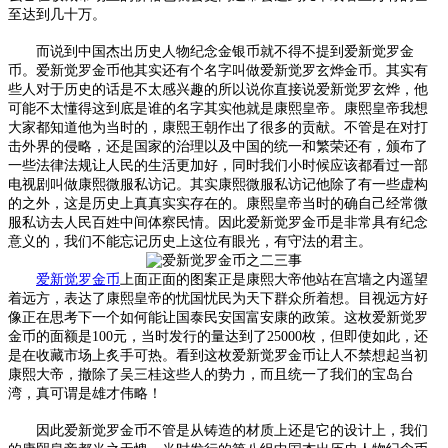
至达到几十万。
而说到中国杰出历史人物纪念金银币就不得不提到爱新觉罗金
币。爱新觉罗金币他其实还有个名字叫做爱新觉罗玄烨金币。其实有
些人对于历史的话是不太感兴趣的所以说你直接说爱新觉罗玄烨，他
可能不太懂得这到底是谁的名字其实他就是康熙皇帝。康熙皇帝我想
大家都知道他为当时的，康熙王朝作出了很多的贡献。不管是在对打
击外界的侵略，还是国家的治理以及中国的统一和繁荣还有，颁布了
一些法律法规让人民的生活更加好，同时我们小时候应该都看过一部
电视剧叫做康熙微服私访记。其实康熙微服私访记他除了有一些虚构
的之外，这是历史上真真实实存在的。康熙皇帝当时的确自己经常微
服私访去人民百姓中间体察民情。因此爱新觉罗金币是非常具有纪念
意义的，我们不能忘记历史上这位有眼光，有守法的君主。
爱新觉罗金币
上面正面的图案正是康熙大帝他站在宫墙之内遥望
着远方，表达了康熙皇帝的忧国忧民为天下群众所着想。目视远方好
像正在思考下一个如何能让国泰民安国富安康的政策。这枚爱新觉罗
金币的面额是100元，当时发行的量达到了25000枚，但即使如此，还
是在收藏市场上炙手可热。看到这枚爱新觉罗金币让人不禁想起当初
康熙大帝，撤除了吴三桂这些人的势力，而且统一了我们的宝岛台
湾，真可谓是雄才伟略！
因此爱新觉罗金币不管是从铸造的材质上还是它的设计上，我们