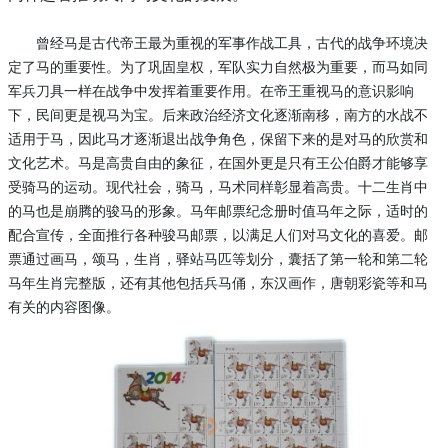
曾经马是古代帝王最为重视的军事作战工具，古代的战争环境决
定了马的重要性。为了巩固皇权，军队实力自然极为重要，而马如同
军兵刀具一样在战争中发挥着重要作用。在帝王重视马的意识影响
下，民间更是视马为宝。后来政治经济文化逐渐南移，南方的水战不
适用于马，因此马才逐渐退出战争角色，保留下来的是对马的欣赏和
文化艺术。马是高贵自由的象征，在国外更是只有王公伯爵才能够享
受骑马的运动。现代社会，骑马，马术同样彰显着高贵。十二生肖中
的马也是崩腾的骏马的形象。
马年邮票纪念册
时值马年之际，适时的
配合宣传，全面推行各种骏马邮票，以满足人们对马文化的喜爱。邮
票通过画马，颂马，生肖，驿站马匹等划分，囊括了第一轮和第二轮
马年生肖完整版，还有其他包括兵马俑，东汉画作，唐朝彩瓷等和马
有关的内容图像。