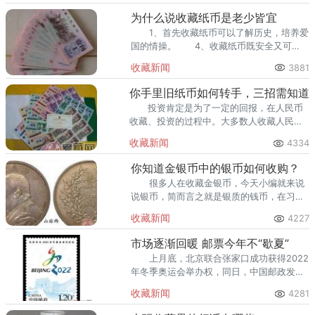
回收渠道里，能精准识别版别溢
为什么说收藏纸币是老少皆宜
1、首先收藏纸币可以了解历史，培养爱
国的情操。 4、收藏纸币既安全又可
靠，还可怡情养性。从怡情养性的角度看，
收藏新闻
3881
效果绝不比写字画画，游山玩水差。
你手里旧纸币如何转手，三招需知道
投资肯定是为了一定的回报，在人民币
收藏、投资的过程中。大多数人收藏人民
币，是为了利滚利资金回笼，等候时机一成
收藏新闻
4334
熟，就立马转手卖出，获得其中差价，但是
该如何转手藏品呢?
你知道金银币中的银币如何收购？
很多人在收藏金银币，今天小编就来说
说银币，简而言之就是银质的钱币，在习惯
金银锭与铜钱的中国，它明显受外来文化的
收藏新闻
4227
影响。”但明代银币颁行并不广泛，也没有实
物佐证。
市场逐渐回暖 邮票今年不“歇夏”
上月底，北京联合张家口成功获得2022
年冬季奥运会举办权，同日，中国邮政发行
了面值为1.2元的《北京申办2022年冬奥会
收藏新闻
4281
成功纪念邮票》，短短半个月内就增值了近
10倍。