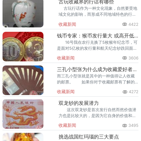
古玩收藏界的行话有哪些
古玩行话作为一种文化现象，自然要受地
域文化的影响，而形成不同地域特色的行
话。例如，我们逛上海城皇庙市场、南京夫
收藏新闻
4422
子庙市场、北京潘家园市场时，各地通用
钱币专家：猴币发行量大 或高开低走
16号我在农行兑换了5枚猴年纪念币，可
是面对5亿枚的发行量和航天纪念钞跌回面值
的前车之鉴，华西都市报能不能帮我问问懂
收藏新闻
3606
行情的人，猴年纪念币有没有收藏价值？
三孔小型张为什么成为收藏爱好者的喜爱
而三孔小型张就是其中的一种值得让人收藏
的邮票。 如果你对于收藏邮票有了解的
话不妨去收藏三孔小型张这样的邮票，相信
收藏新闻
4272
可以给你带来更大化地收藏价值。
双龙钞的发展潜力
这次双龙钞是首次发行自然而然价值潜
力也是比较大的，是因为它自身的价值和发
行的意义，即使以后还要发行双龙钞，也没
收藏新闻
3495
有这次发行的双龙钞有发展潜力，因为这次
发行的双龙钞永远排行老大。
挑选战国红玛瑙的三大要点