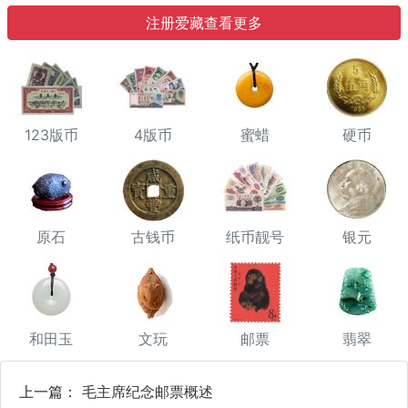
注册爱藏查看更多
123版币
4版币
蜜蜡
硬币
原石
古钱币
纸币靓号
银元
和田玉
文玩
邮票
翡翠
上一篇：
毛主席纪念邮票概述