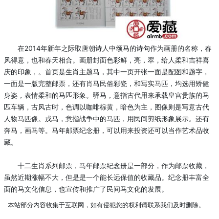
在2014年新年之际取唐朝诗人中颂马的诗句作为画册的名称，春
风得意，也和春天相合。画册封面色彩鲜，亮，翠，给人柔和吉祥喜
庆的印象，。首页是生肖主题马，其中一页开张一面是配图和题字，
一面是一版完整邮票，还有肖马民俗彩瓷，和写实马匹，均选用矫健
身姿，表情柔和的马匹形象。驿马，意指古代用来承载皇宫贵族的马
匹车辆，古风古时，色调以咖啡棕黄，暗色为主，图像则是写意古代
人物马匹像。戎马，意指战争中的马匹，用民间剪纸形象展示。还有
奔马，画马等。
马年邮票纪念册
，可以用来投资还可以当作艺术品收
藏。
十二生肖系列邮票，
马年邮票纪念册
是一部分，作为邮票收藏，
虽然近期涨幅不大，但是是一个能长远保值的收藏品。纪念册丰富全
面的马文化信息，也宣传和推广了民间马文化的发展。
本站部分内容收集于互联网，如有侵犯您的权利请联系我们及时删除。