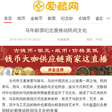
首页
纸币
金银币
邮票
纪念钞
古钱币
鉴定
马年邮票纪念册推动民间文化
2016-06-03 10:39:30
收藏新闻
阅读：4162
古代帝王素来爱马骑马，马在中国历史上占据着一席之地。民间
养马，用马，长期以来形成的马文化民俗，娱乐方式和艺术。无数朝
代中出现的对马的歌咏和赞扬更是提升了马文化，推进了马艺术的升
华。马在民间的表现方式也多种多样，有关于马的文学，艺术，体
育，其中马工艺品的制作也展现出精湛的技艺水平。
马年
邮票
纪念册
同样起着推动民间马文化的发展。