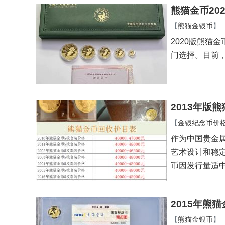
熊猫金币20
【
熊猫金银币
】
2020版熊猫
门选择。目前，2
2013年版
【
金银纪念币价
作为中国贵金属
艺术设计和稳定
币因发行量适
2015年熊
【
熊猫金银币
】