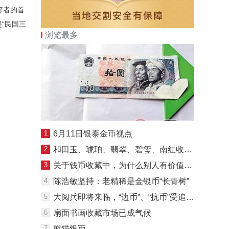
好者的首
“民国三
浏览最多
1
6月11日银泰金币视点
2
和田玉、琥珀、翡翠、碧玺、南红收藏人请注意!
3
关于钱币收藏中，为什么别人有价值，而自己的没有
4
陈浩敏坚持：老精稀是金银币“长青树”
5
大阅兵即将来临，“边币”、“抗币”受追捧”
6
扇面书画收藏市场已成气候
7
熊猫银币