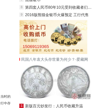
8
第四套人民币80年10元受到收藏者们的追捧
9
2016版熊猫金银币火爆预定 工行代售
15069119365
民国八年袁大头存世量为何少？-爱藏网
但当时的
发行中存
1
新版百元钞发行：人民币收藏升温