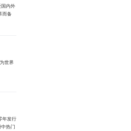
受国内外
革而备
之为世界
零年发行
册中热门