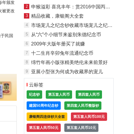
每年颁发
2
申猴溢彩 喜兆丰年：赏2016中国丙申(猴)金银币＂装饰猴＂
次被更改
3
精品收藏，康银阁大全套
4
市场宠儿之纪念钞收藏市场宠儿之纪念钞收藏
5
从“六”个小细节来鉴别朱德纪念币
由于民国
6
2009年大版年册买了就赚
7
十二生肖辛卯兔年流通纪念币
8
绵竹年画小版张精美绝伦未来前景好
9
亚展小型张为何成为收藏界的宠儿
云标签
纪念钞
第五套人民币
第四套人民币
建国50周年纪念钞
第四套人民币整版钞
康银阁四连体钞大全套
第五套人民币100元
第五套人民币50元
第五套人民币10元