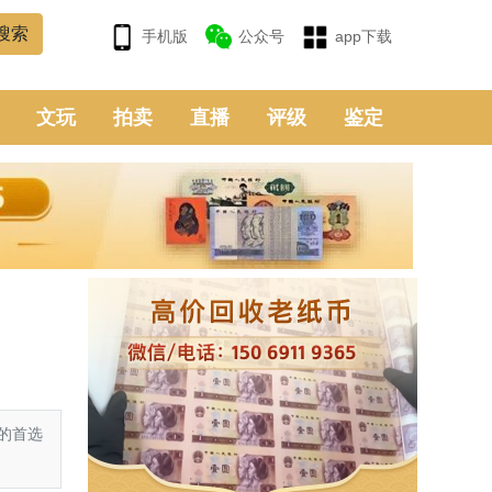
手机版
公众号
app下载
文玩
拍卖
直播
评级
鉴定
的首选