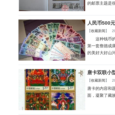
的邮票主题是
人民币500
【
收藏新闻
】
2
这种钱币的名
第一套詹德成
的美好大好山
唐卡双联小
【
收藏新闻
】
2
唐卡的内容和
面，凝聚了藏