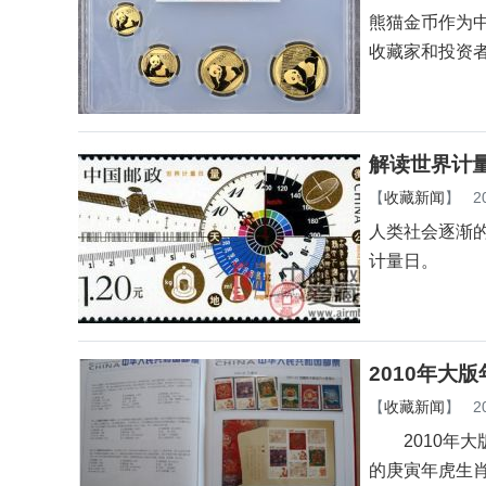
熊猫金币作为中
收藏家和投资者
解读世界计
【
收藏新闻
】
2
人类社会逐渐
计量日。
2010年大
【
收藏新闻
】
2
2010年大
的庚寅年虎生