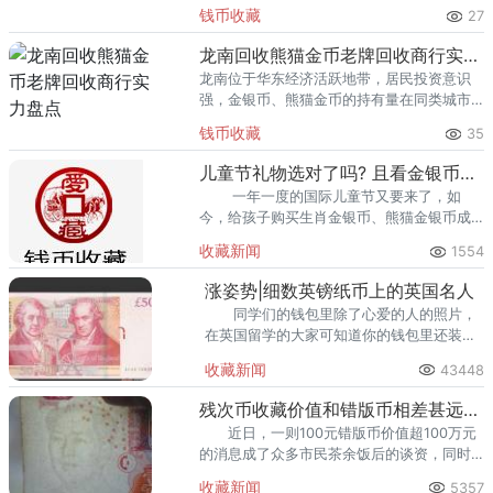
里位居前列。每逢金价高位，龙口藏友变现
钱币收藏
27
熊猫金币的需求就明显升温，但鱼龙混杂的
回收渠道里，能精准识别版别溢
龙南回收熊猫金币老牌回收商行实力盘点
龙南位于华东经济活跃地带，居民投资意识
强，金银币、熊猫金币的持有量在同类城市
里位居前列。每逢金价高位，龙南藏友变现
钱币收藏
35
熊猫金币的需求就明显升温，但鱼龙混杂的
回收渠道里，能精准识别版别溢
儿童节礼物选对了吗? 且看金银币如何选
一年一度的国际儿童节又要来了，如
今，给孩子购买生肖金银币、熊猫金银币成
为新的潮流，既能纪念孩子的出生，又可以
收藏新闻
1554
做到理财投资，可谓集藏投资两不误。
涨姿势|细数英镑纸币上的英国名人
同学们的钱包里除了心爱的人的照片，
在英国留学的大家可知道你的钱包里还装着
几位英国名人的头像哟，今天百利天下留学
收藏新闻
43448
就为大家介绍一下英镑纸币上的英国名人
们。
残次币收藏价值和错版币相差甚远-钱币
近日，一则100元错版币价值超100万元
的消息成了众多市民茶余饭后的谈资，同时
也引发了大家对错版币的关注和重视。
收藏新闻
5357