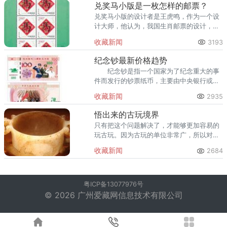
兑奖马小版是一枚怎样的邮票？
兑奖马小版的设计者是王虎鸣，作为一个设
计大师，他认为，我国生肖邮票的设计，大
多都是基于宣扬中华民族传统文化为基础
收藏新闻
3193
的。因此，民间美术追求的是体现生肖的中
国特色，带有一定的中国元素。
纪念钞最新价格趋势
纪念钞是指一个国家为了纪念重大的事
件而发行的钞票纸币，主要由中央银行或具
有权利发行纸币的发行权银行进行发行。纪
收藏新闻
2935
念钞可能是纸钞的形式，也可能存在塑料钞
的形式。
悟出来的古玩境界
只有把这个问题解决了，才能够更加容易的
玩古玩。因为古玩的单位非常广，所以对于
这方面的要求也没有具体的形容规定。一个
收藏新闻
2684
很重要的原因是“悟性”的差异。
粤ICP备13077976号
© 2026 广州爱藏网信息技术有限公司