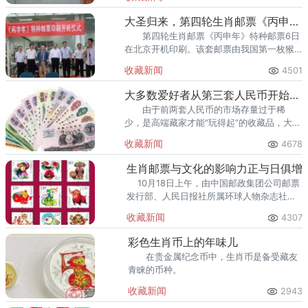
大圣归来，第四轮生肖邮票《丙申年》特种邮票
第四轮生肖邮票《丙申年》特种邮票6日
在北京开机印刷。该套邮票由我国第一枚猴
票设计者、美术界泰斗黄永玉先生设计。
收藏新闻
4501
大多数爱好者从第三套人民币开始收藏
由于前两套人民币的市场存量过于稀
少，是高端藏家才能“玩得起”的收藏品，大多
数爱好者可以从第三套人民币开始收藏。具
收藏新闻
4678
体说，有八大珍品，应该引起收藏者重视。
生肖邮票与文化的影响力正与日俱增
10月18日上午，由中国邮政集团公司邮票
发行部、人民日报社所属环球人物杂志社和
人民网联合主办的“从猴邮票的美韵和趣味谈
收藏新闻
4307
生肖文化&rdq
彩色生肖币上的年味儿
在贵金属纪念币中，生肖币是备受藏友
青睐的币种。
收藏新闻
2943