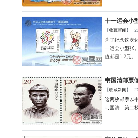
十一运会小
【
收藏新闻
】
2
为了纪念这次
一运会小型张
值都是1.2元。
韦国清邮票
【
收藏新闻
】
2
这两枚邮票以
韦国清，第二