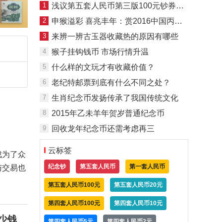
1
浅议第五套人民币第三版100元钞券的问世
2
申猴溢彩 喜兆丰年：赏2016中国丙申(猴)金银币＂装饰猴＂
3
来辨一辨古玉器收藏热的原因有哪些
4
猴子挂钩钱币 市场行情升温
5
什么样的文玩才有收藏价值？
6
老纪特邮票到底有什么不同之处？
7
生肖纪念币发扬传承了我国传统文化
8
2015年乙未羊年贺岁普通纪念币
9
回收龙年纪念币还需考虑再三
云标签
成为了众
纪念钞
第五套人民币
第一套人民币
与交易也
第五套人民币100元
第五套人民币20元
第四套人民币100元
第四套人民币10元
多少钱
第四套人民币5元
第四套人民币2元