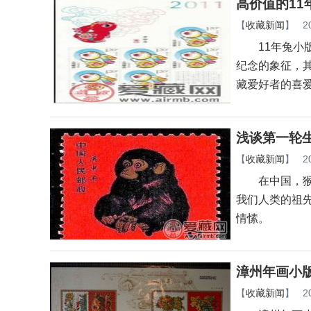
高价值的11
【
收藏新闻
】
2
11年兔小版
纪念的象征，
藏爱好者的喜
浅谈第一轮
【
收藏新闻
】
2
在中国，猴子
我们人类的祖
情愫。
漳州年画小
【
收藏新闻
】
2