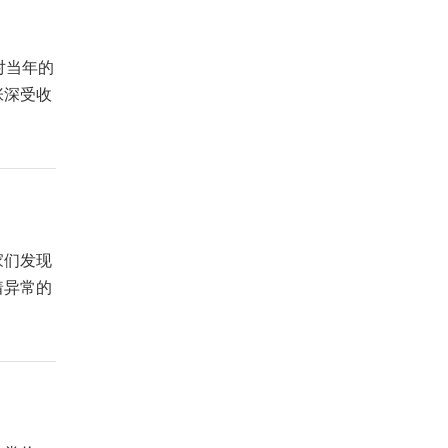
对当年的
张深受收
家们发现
着异常的