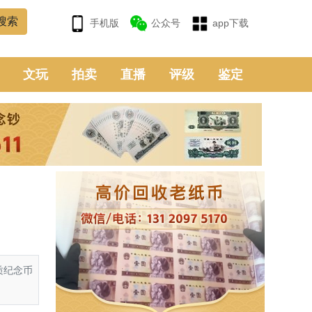
手机版
公众号
app下载
文玩
拍卖
直播
评级
鉴定
质纪念币