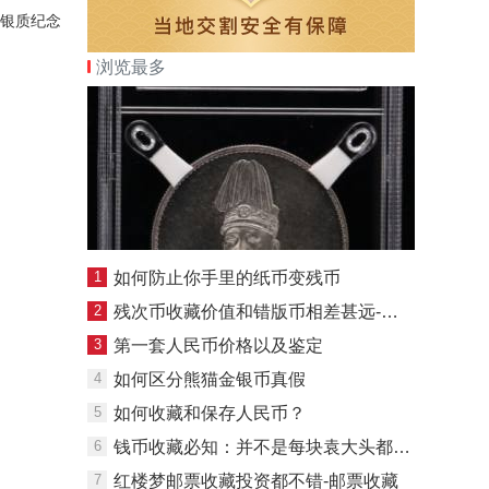
，银质纪念
浏览最多
1
如何防止你手里的纸币变残币
2
残次币收藏价值和错版币相差甚远-钱币
3
第一套人民币价格以及鉴定
4
如何区分熊猫金银币真假
5
如何收藏和保存人民币？
6
钱币收藏必知：并不是每块袁大头都价值百万
7
红楼梦邮票收藏投资都不错-邮票收藏