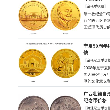
【
金银币收藏
】
每一枚纪念币背
行的陈云诞辰
国近现代历史
宁夏50周年
钱
【
金银纪念币价
2008年是宁
国人民银行发
厚的文化意义
广西壮族自治
纪念币价格
【
流通纪念币价