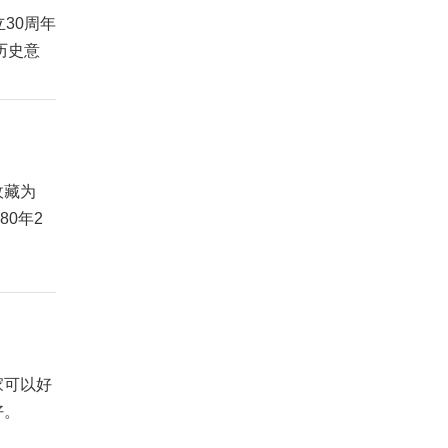
30周年
历史意
收藏为
80年2
家可以好
好。