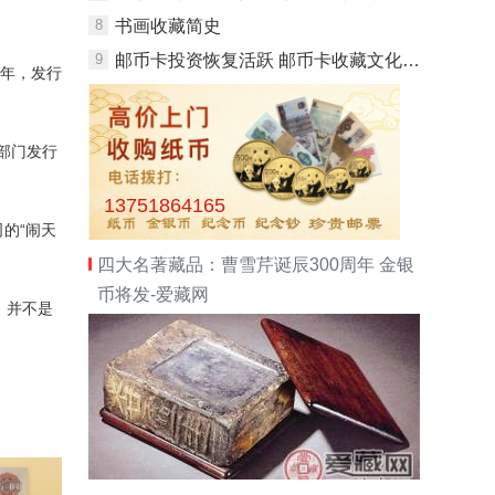
8
书画收藏简史
9
邮币卡投资恢复活跃 邮币卡收藏文化繁荣发展
0年，发行
部门发行
13751864165
的“闹天
四大名著藏品：曹雪芹诞辰300周年 金银
币将发-爱藏网
，并不是