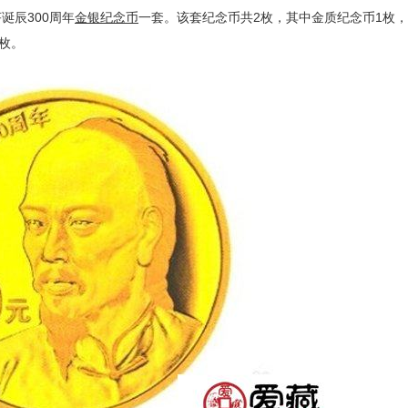
辰300周年
金银
纪念币
一套。该套纪念币共2枚，其中金质纪念币1枚
枚。